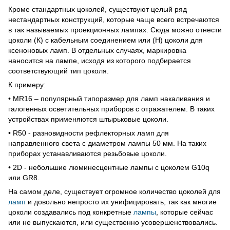
Кроме стандартных цоколей, существуют целый ряд
нестандартных конструкций, которые чаще всего встречаются
в так называемых проекционных лампах. Сюда можно отнести
цоколи (К) с кабельным соединением или (Н) цоколи для
ксеноновых ламп. В отдельных случаях, маркировка
наносится на лампе, исходя из которого подбирается
соответствующий тип цоколя.
К примеру:
• MR16 – популярный типоразмер для ламп накаливания и
галогенных осветительных приборов с отражателем. В таких
устройствах применяются штырьковые цоколи.
• R50 - разновидности рефлекторных ламп для
направленного света с диаметром лампы 50 мм. На таких
приборах устанавливаются резьбовые цоколи.
• 2D - небольшие люминесцентные лампы с цоколем G10q
или GR8.
На самом деле, существует огромное количество цоколей для
ламп
и довольно непросто их унифицировать, так как многие
цоколи создавались под конкретные
лампы
, которые сейчас
или не выпускаются, или существенно усовершенствовались.