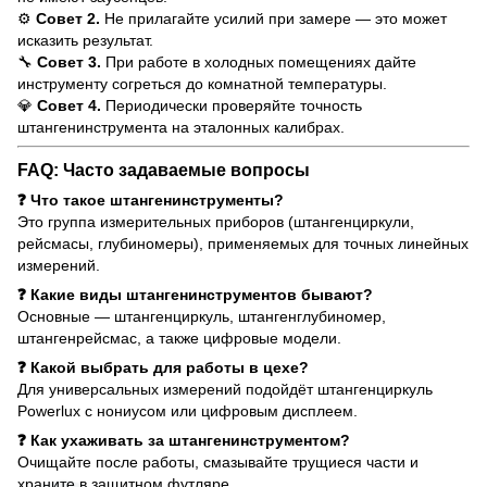
⚙️
Совет 2.
Не прилагайте усилий при замере — это может
исказить результат.
🔧
Совет 3.
При работе в холодных помещениях дайте
инструменту согреться до комнатной температуры.
💎
Совет 4.
Периодически проверяйте точность
штангенинструмента на эталонных калибрах.
FAQ: Часто задаваемые вопросы
❓ Что такое штангенинструменты?
Это группа измерительных приборов (штангенциркули,
рейсмасы, глубиномеры), применяемых для точных линейных
измерений.
❓ Какие виды штангенинструментов бывают?
Основные — штангенциркуль, штангенглубиномер,
штангенрейсмас, а также цифровые модели.
❓ Какой выбрать для работы в цехе?
Для универсальных измерений подойдёт штангенциркуль
Powerlux с нониусом или цифровым дисплеем.
❓ Как ухаживать за штангенинструментом?
Очищайте после работы, смазывайте трущиеся части и
храните в защитном футляре.