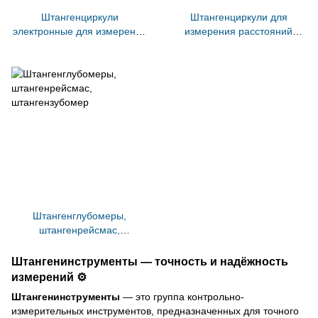
Штангенциркули
Штангенциркули для
электронные для измерения
измерения расстояний
тормозных дисков
между центрами отверстий
автомобиля
Штангенглубомеры,
штангенрейсмас,
штангензубомер
Штангенинструменты — точность и надёжность
измерений ⚙️
Штангенинструменты
— это группа контрольно-
измерительных инструментов, предназначенных для точного