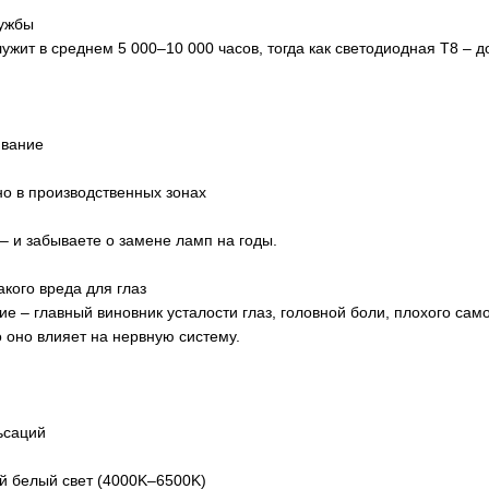
лужбы
ит в среднем 5 000–10 000 часов, тогда как светодиодная T8 – до
ивание
о в производственных зонах
– и забываете о замене ламп на годы.
акого вреда для глаз
 – главный виновник усталости глаз, головной боли, плохого само
 оно влияет на нервную систему.
ьсаций
 белый свет (4000K–6500K)