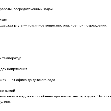
работы, сосредоточенных задач
ские
держат ртуть — токсичное вещество, опасное при повреждении.
х температур
адах напряжения
иях — от офиса до детского сада.
аже зимой
ускаются медленно, особенно при низких температурах. Это стано
 улице.