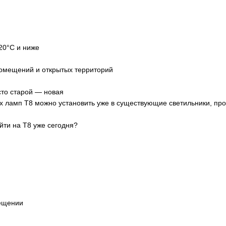
20°C и ниже
омещений и открытых территорий
сто старой — новая
 ламп T8 можно установить уже в существующие светильники, прос
йти на T8 уже сегодня?
ещении