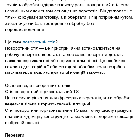
точність обробки відіграє ключову роль, поворотний стіл стає
незамінним елементом оснащення верстатів. Він дозволяє не
тільки фіксувати заготовку, а й обертати її під потрібним кутом,
забезпечуючи багатосторонню обробку без
переналагодження.
Що таке
поворотний стіл
?
Поворотний стіл — це пристрій, який встановлюється на
робочу поверхню верстата та дозволяє повертати деталь
навколо вертикальної або горизонтальної осі. Це особливо
важливо для серійної або складної обробки, коли потрібна
максимальна точність при зміні позицій заготовки.
Основні види поворотних столів
Стіл поворотний горизонтальний TS
Це класичне рішення для фрезерних верстатів, коли обробка
ведеться тільки в горизонтальній площині.
Стіл поворотний горизонтальний TS має точну шкалу градусів,
плавний хід, міцну конструкцію та можливість жорсткої фіксації
в обраній позиції.
Переваги: