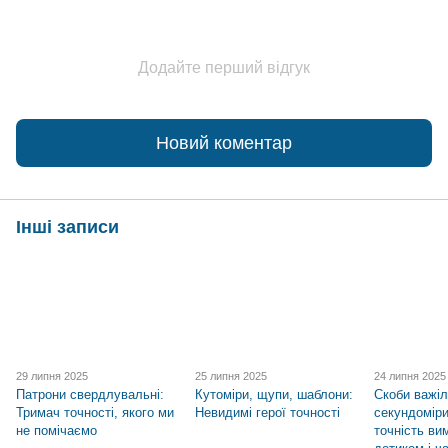
Додайте перший відгук
Новий коментар
Інші записи
29 липня 2025
25 липня 2025
24 липня 2025
Патрони свердлувальні:
Кутоміри, щупи, шаблони:
Скоби важіл
Тримач точності, якого ми
Невидимі герої точності
секундомір
не помічаємо
точність ви