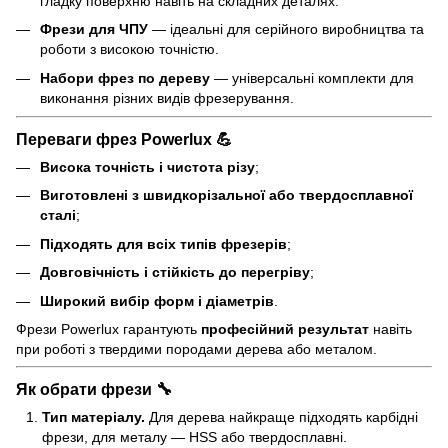
гладку поверхню навіть на складних деталях.
Фрези для ЧПУ
— ідеальні для серійного виробництва та
роботи з високою точністю.
Набори фрез по дереву
— універсальні комплекти для
виконання різних видів фрезерування.
Переваги фрез Powerlux 💪
Висока точність і чистота різу
;
Виготовлені з швидкорізальної або твердосплавної
сталі
;
Підходять для всіх типів фрезерів
;
Довговічність і стійкість до перегріву
;
Широкий вибір форм і діаметрів
.
Фрези Powerlux гарантують
професійний результат
навіть
при роботі з твердими породами дерева або металом.
Як обрати фрези 🔧
Тип матеріалу.
Для дерева найкраще підходять карбідні
фрези, для металу — HSS або твердосплавні.