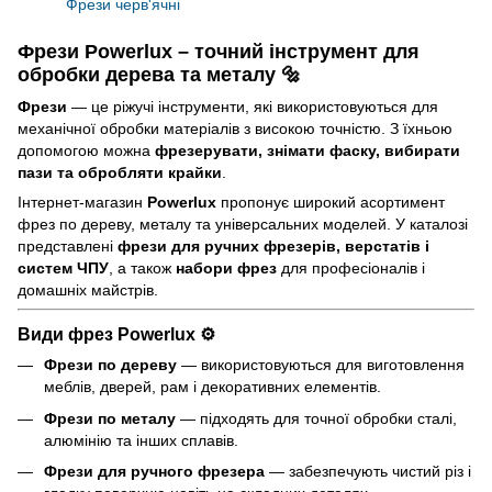
Фрези черв'ячні
Фрези Powerlux – точний інструмент для
обробки дерева та металу 🔩
Фрези
— це ріжучі інструменти, які використовуються для
механічної обробки матеріалів з високою точністю. З їхньою
допомогою можна
фрезерувати, знімати фаску, вибирати
пази та обробляти крайки
.
Інтернет-магазин
Powerlux
пропонує широкий асортимент
фрез по дереву, металу та універсальних моделей. У каталозі
представлені
фрези для ручних фрезерів, верстатів і
систем ЧПУ
, а також
набори фрез
для професіоналів і
домашніх майстрів.
Види фрез Powerlux ⚙️
Фрези по дереву
— використовуються для виготовлення
меблів, дверей, рам і декоративних елементів.
Фрези по металу
— підходять для точної обробки сталі,
алюмінію та інших сплавів.
Фрези для ручного фрезера
— забезпечують чистий різ і