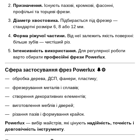
Призначення.
Існують пазові, кромкові, фасонні,
профільні та торцеві фрези.
Діаметр хвостовика.
Підбирається під фрезер —
стандартні розміри 6, 8 або 12 мм.
Форма ріжучої частини.
Від неї залежить якість поверхні:
більше зубів — чистіший різ.
Інтенсивність використання.
Для регулярної роботи
варто обирати
професійні фрези Powerlux
.
Сфера застосування фрез Powerlux 🌲⚙️
обробка дерева, ДСП, фанери, пластику;
фрезерування металів і сплавів;
створення декоративних елементів;
виготовлення меблів і дверей;
різання пазів і формування крайок.
Powerlux
— вибір майстрів, які цінують
надійність, точність і
довговічність інструменту
.