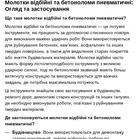
Молотки відбійні та бетоноломи пневматичні:
Огляд та застосування
Що таке молотки відбійні та бетоноломи пневматичні?
Молотки відбійні та бетоноломи пневматичні — це потужні
інструменти, які працюють за допомогою стисненого повітря
для виконання важких ударних робіт. Вони використовуються
для руйнування бетонних, кам’яних, асфальтних та інших
твердих поверхонь, а також для видалення старих покриттів
або зняття будівельних матеріалів. Молотки відбійні часто
мають форму пістолетоподібного інструменту з великою
ударною силою, тоді як бетоноломи зазвичай мають більш
витягнуту конструкцію та використовуються для важчих
завдань, де потрібна максимальна потужність.
Ці інструменти знайшли своє застосування в будівництві,
ремонті доріг, демонтажі старих конструкцій та інших галузях,
де необхідно виконувати роботи, пов'язані з руйнуванням
твердих матеріалів.
Де застосовуються молотки відбійні та бетоноломи
пневматичні?
Будівництво
. Вони використовуються для демонтажу
старих конструкцій, зняття асфальту, роботи по