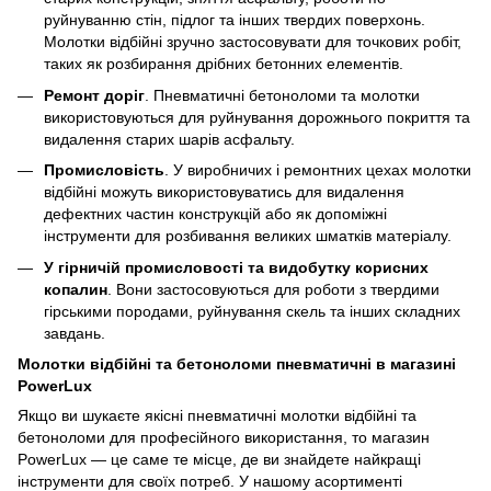
руйнуванню стін, підлог та інших твердих поверхонь.
Молотки відбійні зручно застосовувати для точкових робіт,
таких як розбирання дрібних бетонних елементів.
Ремонт доріг
. Пневматичні бетоноломи та молотки
використовуються для руйнування дорожнього покриття та
видалення старих шарів асфальту.
Промисловість
. У виробничих і ремонтних цехах молотки
відбійні можуть використовуватись для видалення
дефектних частин конструкцій або як допоміжні
інструменти для розбивання великих шматків матеріалу.
У гірничій промисловості та видобутку корисних
копалин
. Вони застосовуються для роботи з твердими
гірськими породами, руйнування скель та інших складних
завдань.
Молотки відбійні та бетоноломи пневматичні в магазині
PowerLux
Якщо ви шукаєте якісні пневматичні молотки відбійні та
бетоноломи для професійного використання, то магазин
PowerLux — це саме те місце, де ви знайдете найкращі
інструменти для своїх потреб. У нашому асортименті