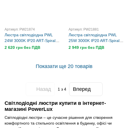
Артикул: PW21874
Артикул: PW21881
Люстра світлодіодна PWL
Люстра світлодіодна PWL
24W 3000K IP20 ART-Spiral
25W 3000K IP20 ART-Spiral
CH
BK
2 620 грн без ПДВ
2 949 грн без ПДВ
Показати ще 20 товарів
Назад
Вперед
1
з 4
Світлодіодні люстри купити в інтернет-
магазині PowerLux
Світлодіодні люстри – це сучасне рішення для створення
комфортного та стильного освітлення в будинку, офісі чи