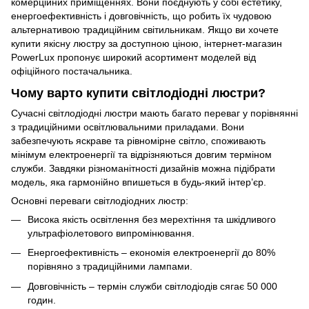
комерційних приміщеннях. Вони поєднують у собі естетику,
енергоефективність і довговічність, що робить їх чудовою
альтернативою традиційним світильникам. Якщо ви хочете
купити якісну люстру за доступною ціною, інтернет-магазин
PowerLux пропонує широкий асортимент моделей від
офіційного постачальника.
Чому варто купити світлодіодні люстри?
Сучасні світлодіодні люстри мають багато переваг у порівнянні
з традиційними освітлювальними приладами. Вони
забезпечують яскраве та рівномірне світло, споживають
мінімум електроенергії та відрізняються довгим терміном
служби. Завдяки різноманітності дизайнів можна підібрати
модель, яка гармонійно впишеться в будь-який інтер’єр.
Основні переваги світлодіодних люстр:
Висока якість освітлення без мерехтіння та шкідливого
ультрафіолетового випромінювання.
Енергоефективність – економія електроенергії до 80%
порівняно з традиційними лампами.
Довговічність – термін служби світлодіодів сягає 50 000
годин.