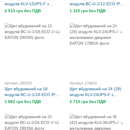
модулів KLV-12UPS-F з
модулів BC-U-1/12-ECO IP40
металевими дверями
EATON
2 513 грн без ПДВ
1 110 грн без ПДВ
EATON
Артикул: 280355
Артикул: 178816
Щит вбудований на 18
Щит вбудований на 24 (28)
модулів BC-U-1/18-ECO IP40
модуля KLV-24UPS-F з
EATON
металевими дверями
1 662 грн без ПДВ
2 715 грн без ПДВ
EATON