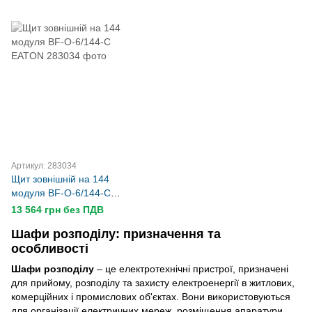
Артикул: 283034
Щит зовнішній на 144
модуля BF-O-6/144-C
EATON
13 564 грн без ПДВ
Шафи розподілу: призначення та
особливості
Шафи розподілу
– це електротехнічні пристрої, призначені
для прийому, розподілу та захисту електроенергії в житлових,
комерційних і промислових об'єктах. Вони використовуються
для організації електричних мереж, розміщення апаратури