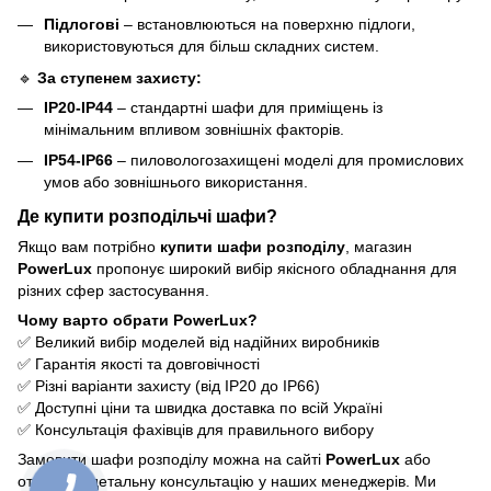
Підлогові
– встановлюються на поверхню підлоги,
використовуються для більш складних систем.
🔹
За ступенем захисту:
IP20-IP44
– стандартні шафи для приміщень із
мінімальним впливом зовнішніх факторів.
IP54-IP66
– пиловологозахищені моделі для промислових
умов або зовнішнього використання.
Де купити розподільчі шафи?
Якщо вам потрібно
купити шафи розподілу
, магазин
PowerLux
пропонує широкий вибір якісного обладнання для
різних сфер застосування.
Чому варто обрати PowerLux?
✅ Великий вибір моделей від надійних виробників
✅ Гарантія якості та довговічності
✅ Різні варіанти захисту (від IP20 до IP66)
✅ Доступні ціни та швидка доставка по всій Україні
✅ Консультація фахівців для правильного вибору
Замовити шафи розподілу можна на сайті
PowerLux
або
отримати детальну консультацію у наших менеджерів. Ми