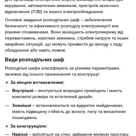
керування, автоматичних вимикачів, пристроїв захисного
відключення (ПЗВ) та іншого електрообладнання.
Основне завдання розподільчих шаф – забезпечення
безпечного та ефективного розподілу електроенергії між
різними споживачами. Вони захищають електромережу від
перевантажень, коротких замикань, стрибків напруги та інших
аварійних ситуацій, що можуть призвести до виходу з ладу
обладнання або навіть пожежі.
Види розподільчих шаф
Розподільчі шафи класифікують за різними параметрами,
залежно від їхнього призначення та конструкції:
🔹
За місцем встановлення:
Внутрішні
– монтуються всередині приміщень і мають
компактні розміри та естетичний дизайн.
Зовнішні
– встановлюються на відкритих майданчиках,
мають підвищену стійкість до вологи, пилу та механічних
пошкоджень.
🔹
За конструкцією:
Навісні
– кріпляться на стіну, займаючи мінімум простору.