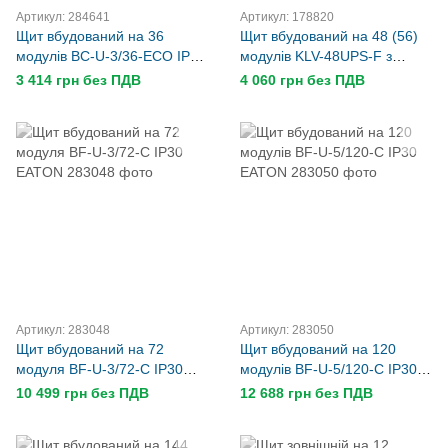
Артикул: 284641
Артикул: 178820
Щит вбудований на 36
Щит вбудований на 48 (56)
модулів BC-U-3/36-ECO IP40
модулів KLV-48UPS-F з
EATON
металевими дверями
3 414 грн без ПДВ
4 060 грн без ПДВ
EATON
Артикул: 283048
Артикул: 283050
Щит вбудований на 72
Щит вбудований на 120
модуля BF-U-3/72-C IP30
модулів BF-U-5/120-C IP30
EATON
EATON
10 499 грн без ПДВ
12 688 грн без ПДВ