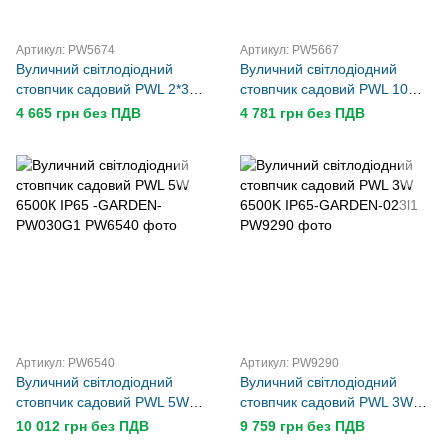
Артикул: PW5674
Артикул: PW5667
Вуличний світлодіодний
Вуличний світлодіодний
стовпчик садовий PWL 2*3W
стовпчик садовий PWL 10W
6500K IP65-GARDEN-028C1
6500K IP65-GARDEN-022B1
4 665 грн без ПДВ
4 781 грн без ПДВ
Артикул: PW6540
Артикул: PW9290
Вуличний світлодіодний
Вуличний світлодіодний
стовпчик садовий PWL 5W
стовпчик садовий PWL 3W
6500К IP65 -GARDEN-
6500K IP65-GARDEN-023l1
10 012 грн без ПДВ
9 759 грн без ПДВ
PW030G1