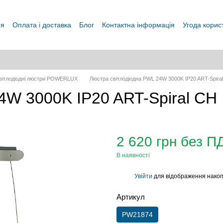
ня
Оплата і доставка
Блог
Контактна інформація
Угода корис
вітлодіодні люстри POWERLUX
Люстра світлодіодна PWL 24W 3000K IP20 ART-Spira
4W 3000K IP20 ART-Spiral CH
2 620 грн без П
В наявності
Увійти
для відображення накоп
%
Артикул
PW21874