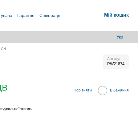
Мій кошик
тувача
Гарантія
Співпраця
Укр
l CH
Артикул
PW21874
ДВ
Порівняти
В бажання
ичувальної знижки