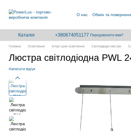
Перейти до основного контенту
О нас
Обмін та повернен
Каталог
+380674051177
Передзвонити вам?
Головна
Освітлення
Інтер`єрне освітлення
Світлодіодні люстри
С
Люстра світлодіодна PWL 2
Написати відгук