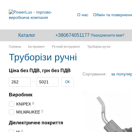
Перейти до основного контенту
О нас
Обмін та повернен
Каталог
+380674051177
Передзвонити вам?
Головна
Інструмент
Ручний інструмент
Труборізи ручні
Труборізи ручні
Ціна без ПДВ, грн без ПДВ
Сортування:
за популя
Від Ціна без ПДВ, грн без ПДВ
До Ціна без ПДВ, грн без ПДВ
ОК
Виробник
8
KNIPEX
5
MILWAUKEE
Діелектричне покриття
6