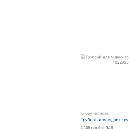
Артикул: 48229259
Труборіз для мідних т
2 169 грн без ПДВ