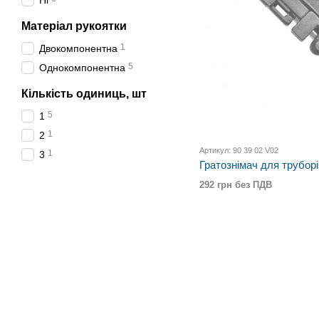
Ні
Матеріал рукоятки
1
Двокомпонентна
5
Однокомпонентна
Кількість одиниць, шт
5
1
1
2
Артикул: 90 39 02 V02
1
3
Гратознімач для труборі
292 грн без ПДВ