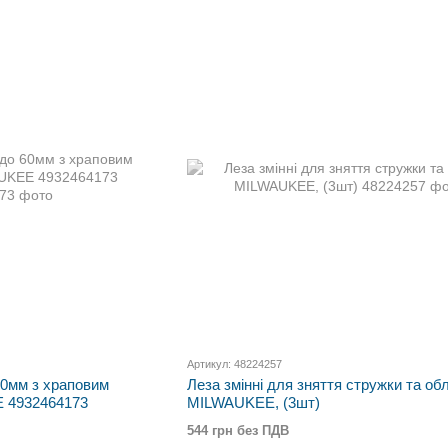
Артикул: 48224257
60мм з храповим
Леза змінні для зняття стружки та об
 4932464173
MILWAUKEE, (3шт)
544 грн без ПДВ