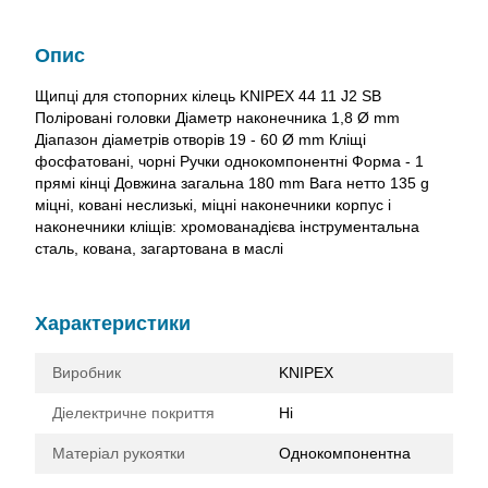
Опис
Щипці для стопорних кілець KNIPEX 44 11 J2 SB
Поліровані головки Діаметр наконечника 1,8 Ø mm
Діапазон діаметрів отворів 19 - 60 Ø mm Кліщі
фосфатовані, чорні Ручки однокомпонентні Форма - 1
прямі кінці Довжина загальна 180 mm Вага нетто 135 g
міцні, ковані неслизькі, міцні наконечники корпус і
наконечники кліщів: хромованадієва інструментальна
сталь, кована, загартована в маслі
Характеристики
Виробник
KNIPEX
Діелектричне покриття
Ні
Матеріал рукоятки
Однокомпонентна