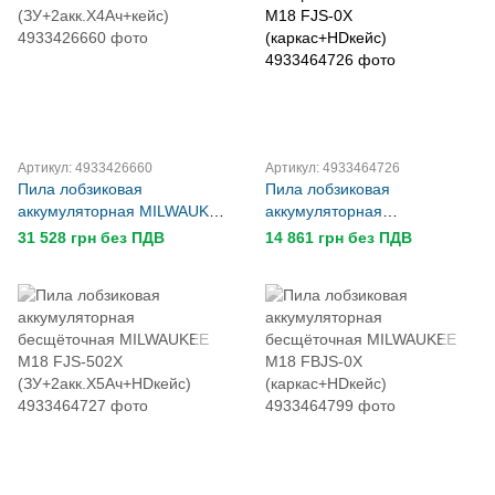
Артикул: 4933426660
Артикул: 4933464726
Пила лобзиковая
Пила лобзиковая
аккумуляторная MILWAUKEE
аккумуляторная
HD18 JSB-402C
бесщёточная MILWAUKEE
31 528 грн без ПДВ
14 861 грн без ПДВ
(ЗУ+2акк.Х4Ач+кейс)
M18 FJS-0X
(каркас+HDкейс)