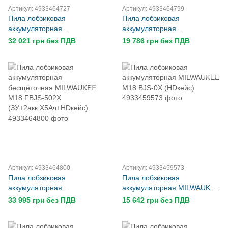
Артикул: 4933464727
Артикул: 4933464799
Пила лобзиковая
Пила лобзиковая
аккумуляторная
аккумуляторная
бесщёточная MILWAUKEE
бесщёточная MILWAUKEE
32 021 грн без ПДВ
19 786 грн без ПДВ
M18 FJS-502X
M18 FBJS-0X
(ЗУ+2акк.Х5Ач+HDкейс)
(каркас+HDкейс)
Артикул: 4933464800
Артикул: 4933459573
Пила лобзиковая
Пила лобзиковая
аккумуляторная
аккумуляторная MILWAUKEE
бесщёточная MILWAUKEE
M18 BJS-0X (HDкейс)
33 995 грн без ПДВ
15 642 грн без ПДВ
M18 FBJS-502X
(ЗУ+2акк.Х5Ач+HDкейс)