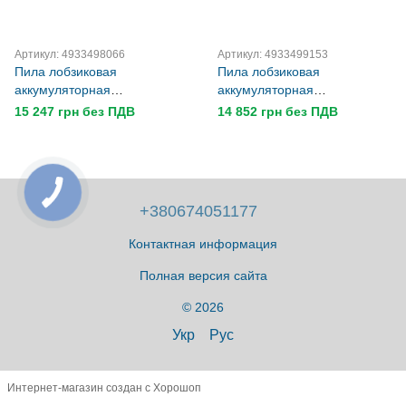
Артикул: 4933498066
Артикул: 4933499153
Пила лобзиковая
Пила лобзиковая
аккумуляторная
аккумуляторная
бесщёточная MILWAUKEE
бесщёточная MILWAUKEE
15 247 грн без ПДВ
14 852 грн без ПДВ
M18 FBJS-0 (каркас)
M18 FJS-0 (каркас)
+380674051177
Контактная информация
Полная версия сайта
© 2026
Укр
Рус
Интернет-магазин создан с Хорошоп