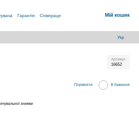
Мій кошик
тувача
Гарантія
Співпраця
Укр
Артикул
16652
В
Порівняти
В бажання
ичувальної знижки