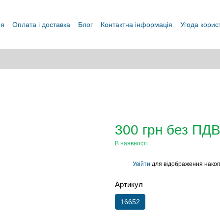
ня
Оплата і доставка
Блог
Контактна інформація
Угода корис
300 грн без ПД
В наявності
Увійти
для відображення накоп
%
Артикул
16652