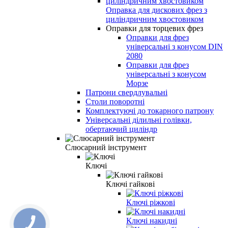
Оправка для дискових фрез з
циліндричним хвостовиком
Оправки для торцевих фрез
Оправки для фрез
універсальні з конусом DIN
2080
Оправки для фрез
універсальні з конусом
Морзе
Патрони свердлувальні
Столи поворотні
Комплектуючі до токарного патрону
Універсальні ділильні голівки,
обертаючий циліндр
Слюсарний інструмент
Ключі
Ключі гайкові
Ключі ріжкові
Ключі накидні