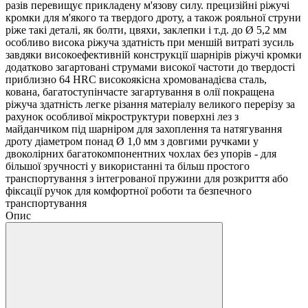
разів перевищує прикладену м'язову силу. прецизійні ріжучі
кромки для м'якого та твердого дроту, а також рояльної струни
ріже такі деталі, як болти, цвяхи, заклепки і т.д. до Ø 5,2 мм
особливо висока ріжуча здатність при меншій витраті зусиль
завдяки високоефективній конструкції шарнірів ріжучі кромки
додатково загартовані струмами високої частоти до твердості
приблизно 64 HRC високоякісна хромованадієва сталь,
кована, багатоступінчасте загартування в олії покращена
ріжуча здатність легке різання матеріалу великого перерізу за
рахунок особливої мікроструктури поверхні лез з
майданчиком під шарніром для захоплення та натягування
дроту діаметром понад Ø 1,0 мм з довгими ручками у
двоколірних багатокомпонентних чохлах без упорів - для
більшої зручності у використанні та більш простого
транспортування з інтегрованої пружини для розкриття або
фіксації ручок для комфортної роботи та безпечного
транспортування
Опис