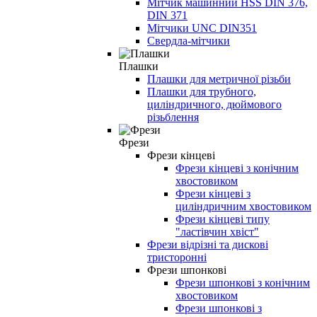
Мітчик машинний HSS DIN 376,
DIN 371
Мітчики UNС DIN351
Свердла-мітчики
Плашки
Плашки для метричної різьби
Плашки для трубного,
циліндричного, дюймового
різьблення
Фрези
Фрези кінцеві
Фрези кінцеві з конічним
хвостовиком
Фрези кінцеві з
циліндричним хвостовиком
Фрези кінцеві типу
"ластівчин хвіст"
Фрези відрізні та дискові
тристоронні
Фрези шпонкові
Фрези шпонкові з конічним
хвостовиком
Фрези шпонкові з