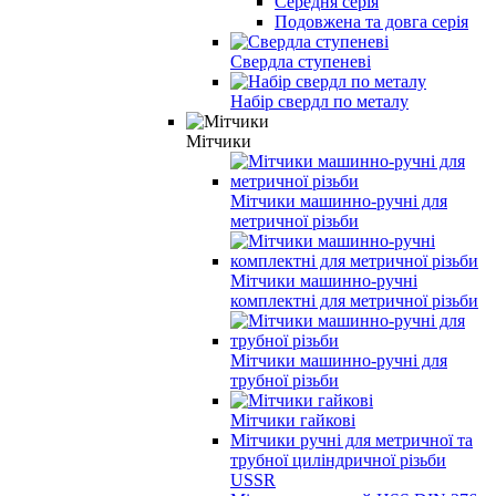
Середня серія
Подовжена та довга серія
Свердла ступеневі
Набір свердл по металу
Мітчики
Мітчики машинно-ручні для
метричної різьби
Мітчики машинно-ручні
комплектні для метричної різьби
Мітчики машинно-ручні для
трубної різьби
Мітчики гайкові
Мітчики ручні для метричної та
трубної циліндричної різьби
USSR