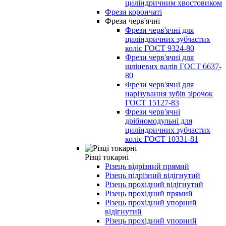
циліндричним хвостовиком
Фрези корончаті
Фрези черв'ячні
Фрези черв'ячні для
циліндричних зубчастих
коліс ГОСТ 9324-80
Фрези черв'ячні для
шліцевих валів ГОСТ 6637-
80
Фрези черв'ячні для
нарізування зубів зірочок
ГОСТ 15127-83
Фрези черв'ячні
дрібномодульні для
циліндричних зубчастих
коліс ГОСТ 10331-81
Різці токарні
Різець відрізний прямий
Різець підрізний відігнутий
Різець прохідний відігнутий
Різець прохідний прямий
Різець прохідний упорний
відігнутий
Різець прохідний упорний