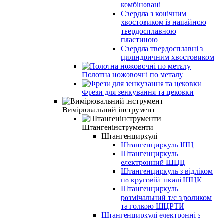
комбіновані
Свердла з конічним
хвостовиком із напайною
твердосплавною
пластиною
Свердла твердосплавні з
циліндричним хвостовиком
Полотна ножовочні по металу
Фрези для зенкування та цековки
Вимірювальний інструмент
Штангенінструменти
Штангенциркулі
Штангенциркуль ШЦ
Штангенциркуль
електронний ШЦЦ
Штангенциркуль з відліком
по круговій шкалі ШЦК
Штангенциркуль
розмічальний т/с з роликом
та голкою ШЦРТИ
Штангенциркулі електронні з