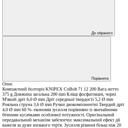
До обраного
Порівняти
Опис
Компактний болторіз KNIPEX CoBolt 71 12 200 Вага нетто
375 g Довжина загальна 200 mm Кліщі фосфатовані, чорні
М'який дріт 6,0 Ø mm Дріт середньої твердості 5,2 Ø mm
Рояльна струна 3,6 Ø mm Ручки двокомпонентні Твердий дріт
4,0 Ø mm 60 %- економія зусилля порівняно із звичайними
бічними кусачками особливої потужності. Оригінальний
передавальний механізм забезпечує максимальний ефект дії
важеля за дуже низького тертя. Зусилля різання більш ніж 20