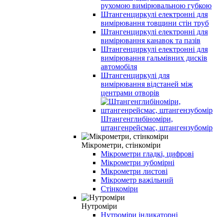
рухомою вимірювальною губкою
Штангенциркулі електронні для
вимірювання товщини стін труб
Штангенциркулі електронні для
вимірювання канавок та пазів
Штангенциркулі електронні для
вимірювання гальмівних дисків
автомобіля
Штангенциркулі для
вимірювання відстаней між
центрами отворів
Штангенглибіноміри,
штангенрейсмас, штангензубомір
Мікрометри, стінкоміри
Мікрометри гладкі, цифрові
Мікрометри зубомірні
Мікрометри листові
Мікрометр важільний
Стінкоміри
Нутроміри
Нутроміри індикаторні