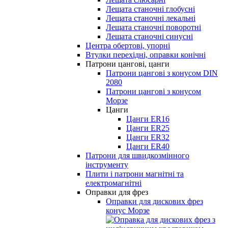
Лещата станочні глобусні
Лещата станочні лекальні
Лещата станочні поворотні
Лещата станочні синусні
Центра обертові, упорні
Втулки перехідні, оправки конічні
Патрони цангові, цанги
Патрони цангові з конусом DIN
2080
Патрони цангові з конусом
Морзе
Цанги
Цанги ER16
Цанги ER25
Цанги ER32
Цанги ER40
Патрони для швидкозмінного
інструменту
Плити і патрони магнітні та
електромагнітні
Оправки для фрез
Оправки для дискових фрез
конус Морзе