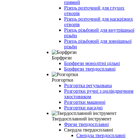
прямий
Різець розточний для глухих
отворів
Різець розточний для наскрізних
отворів
Різець різьбовий для внутрішньої
різьби
Різець різьбовий для зовнішньої
різьби
Борфрези
Борфрези монолітні цільні
Борфрези твердосплавні
Розгортки
Розгортка регульована
Розгортки ручні з циліндричним
хвостовиком
Розгортки машинні
Розгортки насадні
Твердосплавний інструмент
Фрези твердосплавні
Свердла твердосплавні
Свердла твердосплавні