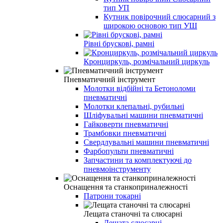
тип УП
Кутник повірочний слюсарний з
широкою основою тип УШ
Рівні брускові, рамні
Кронциркуль, розмічальний циркуль
Пневматичний інструмент
Молотки відбійні та Бетоноломи
пневматичні
Молотки клепальні, рубильні
Шліфувальні машини пневматичні
Гайковерти пневматичні
Трамбовки пневматичні
Свердлувальні машини пневматичні
Фарбопульти пневматичні
Запчастини та комплектуючі до
пневмоінструменту
Оснащення та станкоприналежності
Патрони токарні
Лещата станочні та слюсарні
Лещата слюсарні