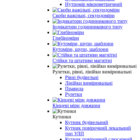
Нутромір мікрометричний
Скоби важільні, секундоміри
Індикатори годинникового типу
Глибіноміри
Кутоміри, щупи, шаблони
Стійки та штативи магнітні
Рулетки, рівні, лінійки вимірювальні
Рівні будівельні
Лінійки вимірювальні
Правила
Рулетки
Кінцеві міри довжини
Кутники
Кутник будівельний
Кутник повірочний лекальний
тип УЛП
Кутник повірочний слюсарний