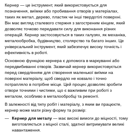
Кернер — це інструмент, який використовується для
позначення, виїмки або пробивання отворів у матеріалах,
таких як метал, дерево, пластик чи інші твердотілі поверхні.
Він має вигляд сталевого стержня з загостреним кінцем, який
дозволяє точково передавати силу для виконання різних
операцій. Кернер застосовується в таких галузях, як механіка,
металообробка, будівництво, столярство та багато інших. Це
універсальний інструмент, який забезпечує високу точність і
ефективність в роботі.
Основною функцією кернера є допомога в маркуванні або
передвибиванні отворів. Зазвичай кернер використовується
перед свердлінням для створення маленької виїмки на
поверхні матеріалу, щоб свердло не ковзало і точно
потрапляло в потрібне місце. Цей процес дозволяє зробити
отвори точними і чистими, що є важливим при роботі з
металом, особливо в металообробці та ремонті.
В залежності від типу робіт і матеріалу, з яким ви працюєте,
кернер може мати різну форму та розмір:
Кернер для металу
— має високі вимоги до міцності, тому
виготовляється з міцної сталі, здатної витримувати великі
навантаження.