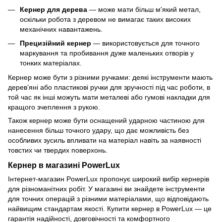
Кернер для дерева
— може мати більш м'який метал,
оскільки робота з деревом не вимагає таких високих
механічних навантажень.
Прецизійний кернер
— використовується для точного
маркування та пробивання дуже маленьких отворів у
тонких матеріалах.
Кернер може бути з різними ручками: деякі інструменти мають
дерев’яні або пластикові ручки для зручності під час роботи, в
той час як інші можуть мати металеві або гумові накладки для
кращого зчеплення з рукою.
Також кернер може бути оснащений ударною частиною для
нанесення більш точного удару, що дає можливість без
особливих зусиль впливати на матеріал навіть за наявності
товстих чи твердих поверхонь.
Кернер в магазині PowerLux
Інтернет-магазин PowerLux пропонує широкий вибір кернерів
для різноманітних робіт. У магазині ви знайдете інструменти
для точних операцій з різними матеріалами, що відповідають
найвищим стандартам якості. Купити кернер в PowerLux — це
гарантія надійності, довговічності та комфортного