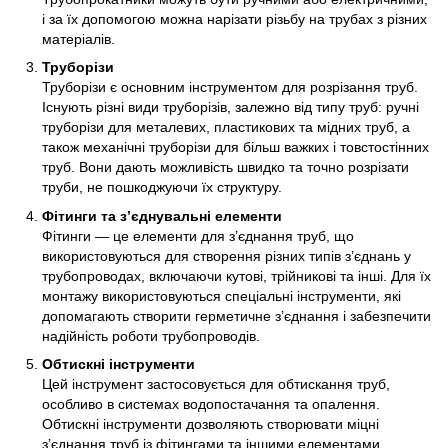
і за їх допомогою можна нарізати різьбу на трубах з різних
матеріалів.
Труборізи
Труборізи є основним інструментом для розрізання труб.
Існують різні види труборізів, залежно від типу труб: ручні
труборізи для металевих, пластикових та мідних труб, а
також механічні труборізи для більш важких і товстостінних
труб. Вони дають можливість швидко та точно розрізати
труби, не пошкоджуючи їх структуру.
Фітинги та з’єднувальні елементи
Фітинги — це елементи для з’єднання труб, що
використовуються для створення різних типів з’єднань у
трубопроводах, включаючи кутові, трійникові та інші. Для їх
монтажу використовуються спеціальні інструменти, які
допомагають створити герметичне з’єднання і забезпечити
надійність роботи трубопроводів.
Обтискні інструменти
Цей інструмент застосовується для обтискання труб,
особливо в системах водопостачання та опалення.
Обтискні інструменти дозволяють створювати міцні
з’єднання труб із фітингами та іншими елементами