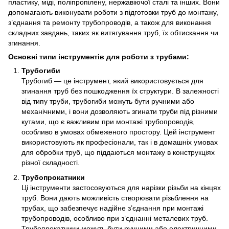
пластику, міді, поліпропілену, нержавіючої сталі та інших. Вони
допомагають виконувати роботи з підготовки труб до монтажу,
з’єднання та ремонту трубопроводів, а також для виконання
складних завдань, таких як витягування труб, їх обтискання чи
згинання.
Основні типи інструментів для роботи з трубами:
Трубогиби
Трубогиб — це інструмент, який використовується для
згинання труб без пошкодження їх структури. В залежності
від типу труби, трубогиби можуть бути ручними або
механічними, і вони дозволяють згинати труби під різними
кутами, що є важливим при монтажі трубопроводів,
особливо в умовах обмеженого простору. Цей інструмент
використовують як професіонали, так і в домашніх умовах
для обробки труб, що піддаються монтажу в конструкціях
різної складності.
Трубопрокатники
Ці інструменти застосовуються для нарізки різьби на кінцях
труб. Вони дають можливість створювати різьблення на
трубах, що забезпечує надійне з’єднання при монтажі
трубопроводів, особливо при з’єднанні металевих труб.
Трубопрокатники можуть бути ручними або електричними,