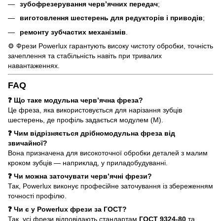
зубофрезерування черв’ячних передач
;
виготовлення шестерень для редукторів і приводів
;
ремонту зубчастих механізмів
.
⚙️ Фрези Powerlux гарантують високу чистоту обробки, точність
зачеплення та стабільність навіть при тривалих
навантаженнях.
FAQ
❓ Що таке модульна черв’ячна фреза?
Це фреза, яка використовується для нарізання зубців
шестерень, де профіль задається модулем (M).
❓ Чим відрізняється дрібномодульна фреза від
звичайної?
Вона призначена для високоточної обробки деталей з малим
кроком зубців — наприклад, у приладобудуванні.
❓ Чи можна заточувати черв’ячні фрези?
Так, Powerlux виконує професійне заточування із збереженням
точності профілю.
❓ Чи є у Powerlux фрези за ГОСТ?
Так, усі фрези відповідають стандартам
ГОСТ 9324-80
та