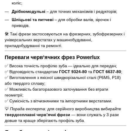
коліс;
Дрібномодульні
– для точних механізмів і редукторів;
Шліцьові та питчеві
– для обробки валів, зірочок і
приводів.
🛠️ Такі фрези застосовуються на фрезерних, зубофрезерних і
універсальних верстатах у машинобудуванні,
приладобудуванні та ремонті.
Переваги черв’ячних фрез Powerlux
✅ Висока точність профілю зуба — ідеально для передач;
✅ Відповідність стандартам
ГОСТ 9324-80
та
ГОСТ 6637-80
;
✅ Виготовлення з якісної швидкорізальної сталі (Р6М5, Р18)
або твердого сплаву;
✅ Можливість багаторазового заточування без втрати
геометрії;
✅ Сумісність з вітчизняними та імпортними верстатами.
💡
Порада експерта:
для серійного виробництва вибирайте
твердосплавні черв’ячні фрези
— вони служать у 3 рази
довше та краще зберігають профіль зуба.