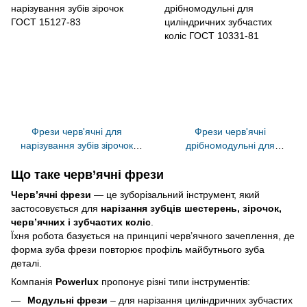
Фрези черв'ячні для
Фрези черв'ячні
нарізування зубів зірочок
дрібномодульні для
ГОСТ 15127-83
циліндричних зубчастих
коліс ГОСТ 10331-81
Що таке черв’ячні фрези
Черв’ячні фрези
— це зуборізальний інструмент, який
застосовується для
нарізання зубців шестерень, зірочок,
черв’ячних і зубчастих коліс
.
Їхня робота базується на принципі черв’ячного зачеплення, де
форма зуба фрези повторює профіль майбутнього зуба
деталі.
Компанія
Powerlux
пропонує різні типи інструментів:
Модульні фрези
– для нарізання циліндричних зубчастих