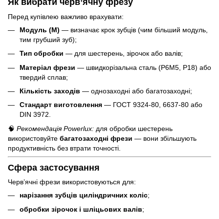
Як вибрати черв’ячну фрезу
Перед купівлею важливо врахувати:
Модуль (M)
— визначає крок зубців (чим більший модуль,
тим грубший зуб);
Тип обробки
— для шестерень, зірочок або валів;
Матеріал фрези
— швидкорізальна сталь (Р6М5, Р18) або
твердий сплав;
Кількість заходів
— однозаходні або багатозаходні;
Стандарт виготовлення
— ГОСТ 9324-80, 6637-80 або
DIN 3972.
🧠
Рекомендація Powerlux:
для обробки шестерень
використовуйте
багатозаходні фрези
— вони збільшують
продуктивність без втрати точності.
Сфера застосування
Черв’ячні фрези використовуються для:
нарізання зубців циліндричних коліс
;
обробки зірочок і шліцьових валів
;