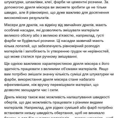
штукатурки, шпаклівки, клеї, фарби чи цементні розчини. За
допомогою дриля міксера ви зможете зробити це не тільки
швидко, але й рівномірно, що дуже важливо для досягнення
високоякісних результатів.
Міксери для дрилів, на відміну від звичайних дрилів, мають
особливі насадки, які дозволяють змішувати матеріали
великого обсягу або з великою в'язкістю, наприклад, густі
фарби чи будівельні розчини. Ці насадки зазвичай мають
кілька лопатей, що забезпечують рівномірний розподіл
матеріалів і запобігають їх утворенню грудок чи нерівностей,
що може статися при ручному змішуванні.
Ще однією важливою характеристикою дриля міксера є його
здатність працювати з великими об'ємами матеріалів. Якщо
вам потрібно змішати значну кількість суміші для штукатурки чи
фарби, використання дриля міксера стане набагато
ефективнішим, ніж вручну перемішувати матеріал, що
дозволяє заощадити час і сили.
Дриль міксер також має можливість налаштування швидкості
обертів, що дає можливість працювати з різними видами
матеріалів. Наприклад, для рідких сумішей або фарб потрібно
встановити низьку швидкість обертання, щоб не виникало