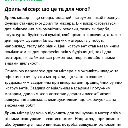
Дриль міксер: що це та для чого?
Дриль міксер — це спеціалізований інструмент, який поєднує
функції стандартної дрилі та міксера. Він використовується
для змішування різноманітних речовин, таких як фарби,
штукатурка, будівельні суміші, клеї, цементні розчини, а також
для перемішування більш легких матеріалів у побуті,
наприклад, тесту або рідин. Цей інструмент став незамінним
помічником як для професіоналів у будівництві, так і для
аматорів, які займаються ремонтом, творчістю або іншими
видами діяльності.
Основною перевагою дриля міксера є можливість швидко та
ефективно змішувати матеріали, що часто є важким і
трудомістким завданням при використанні традиційних ручних
інструментів. Завдяки спеціальним насадкам і потужним
моторам, дриль міксер дозволяє досягати високої якості
змішування з мінімальними зусиллями, що скорочує час на
виконання робіт.
Дриль міксер ідеально підходить для змішування матеріалів з
різними текстурами і властивостями. Наприклад, при ремонті
або будівництві часто виникає потреба змішувати різноманітні