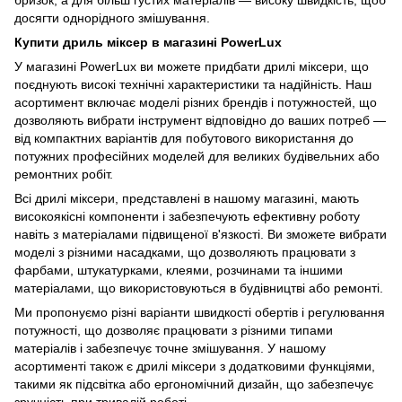
бризок, а для більш густих матеріалів — високу швидкість, щоб
досягти однорідного змішування.
Купити дриль міксер в магазині PowerLux
У магазині PowerLux ви можете придбати дрилі міксери, що
поєднують високі технічні характеристики та надійність. Наш
асортимент включає моделі різних брендів і потужностей, що
дозволяють вибрати інструмент відповідно до ваших потреб —
від компактних варіантів для побутового використання до
потужних професійних моделей для великих будівельних або
ремонтних робіт.
Всі дрилі міксери, представлені в нашому магазині, мають
високоякісні компоненти і забезпечують ефективну роботу
навіть з матеріалами підвищеної в'язкості. Ви зможете вибрати
моделі з різними насадками, що дозволяють працювати з
фарбами, штукатурками, клеями, розчинами та іншими
матеріалами, що використовуються в будівництві або ремонті.
Ми пропонуємо різні варіанти швидкості обертів і регулювання
потужності, що дозволяє працювати з різними типами
матеріалів і забезпечує точне змішування. У нашому
асортименті також є дрилі міксери з додатковими функціями,
такими як підсвітка або ергономічний дизайн, що забезпечує