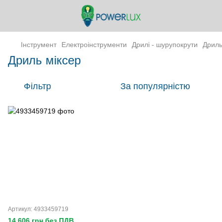
Інструмент
Електроінструменти
Дрилі - шурупокрути
Дриль
Дриль міксер
Фільтр
За популярністю
Артикул: 4933459719
14 606 грн без ПДВ