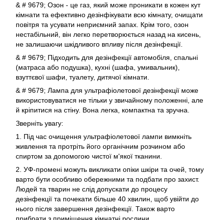
& # 9679; Озон - це газ, який може проникати в кожен кут
кімнати та ефективно дезінфікувати всю кімнату, очищати
повітря та усувати неприємний запах. Крім того, озон
нестабільний, він легко перетворюється назад на кисень,
не залишаючи шкідливого впливу після дезінфекції.
& # 9679; Підходить для дезінфекції автомобіля, спальні
(матраса або подушка), кухні (шафа, умивальник),
взуттєвої шафи, туалету, дитячої кімнати.
& # 9679; Лампа для ультрафіолетової дезінфекції може
використовуватися не тільки у звичайному положенні, але
й кріпитися на стіну. Вона легка, компактна та зручна.
Зверніть увагу:
1. Під час очищення ультрафіолетової лампи вимкніть
живлення та протріть його органічним розчином або
спиртом за допомогою чистої м'якої тканини.
2. УФ-промені можуть викликати опіки шкіри та очей, тому
варто бути особливо обережними та подбати про захист.
Людей та тварин не слід допускати до процесу
дезінфекції та почекати більше 40 хвилин, щоб увійти до
нього після завершення дезінфекції. Також варто
прибрати з приміщення кімнатні рослини.