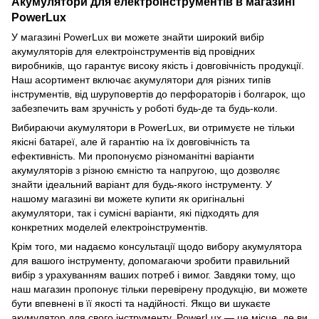
Акумулятори для електроінструментів в магазині
PowerLux
У магазині PowerLux ви можете знайти широкий вибір
акумуляторів для електроінструментів від провідних
виробників, що гарантує високу якість і довговічність продукції.
Наш асортимент включає акумулятори для різних типів
інструментів, від шуруповертів до перфораторів і болгарок, що
забезпечить вам зручність у роботі будь-де та будь-коли.
Вибираючи акумулятори в PowerLux, ви отримуєте не тільки
якісні батареї, але й гарантію на їх довговічність та
ефективність. Ми пропонуємо різноманітні варіанти
акумуляторів з різною ємністю та напругою, що дозволяє
знайти ідеальний варіант для будь-якого інструменту. У
нашому магазині ви можете купити як оригінальні
акумулятори, так і сумісні варіанти, які підходять для
конкретних моделей електроінструментів.
Крім того, ми надаємо консультації щодо вибору акумулятора
для вашого інструменту, допомагаючи зробити правильний
вибір з урахуванням ваших потреб і вимог. Завдяки тому, що
наш магазин пропонує тільки перевірену продукцію, ви можете
бути впевнені в її якості та надійності. Якщо ви шукаєте
акумулятор для свого інструменту, PowerLux — це місце, де ви