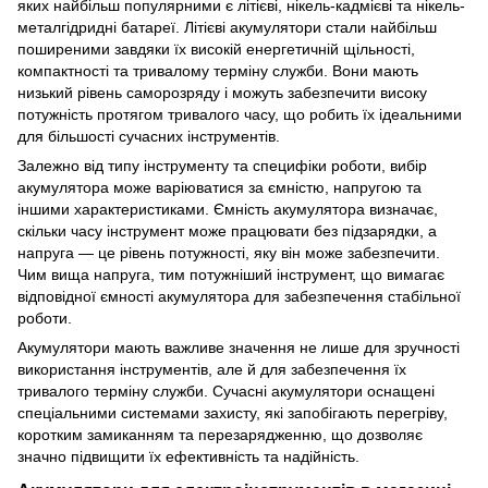
яких найбільш популярними є літієві, нікель-кадмієві та нікель-
металгідридні батареї. Літієві акумулятори стали найбільш
поширеними завдяки їх високій енергетичній щільності,
компактності та тривалому терміну служби. Вони мають
низький рівень саморозряду і можуть забезпечити високу
потужність протягом тривалого часу, що робить їх ідеальними
для більшості сучасних інструментів.
Залежно від типу інструменту та специфіки роботи, вибір
акумулятора може варіюватися за ємністю, напругою та
іншими характеристиками. Ємність акумулятора визначає,
скільки часу інструмент може працювати без підзарядки, а
напруга — це рівень потужності, яку він може забезпечити.
Чим вища напруга, тим потужніший інструмент, що вимагає
відповідної ємності акумулятора для забезпечення стабільної
роботи.
Акумулятори мають важливе значення не лише для зручності
використання інструментів, але й для забезпечення їх
тривалого терміну служби. Сучасні акумулятори оснащені
спеціальними системами захисту, які запобігають перегріву,
коротким замиканням та перезарядженню, що дозволяє
значно підвищити їх ефективність та надійність.