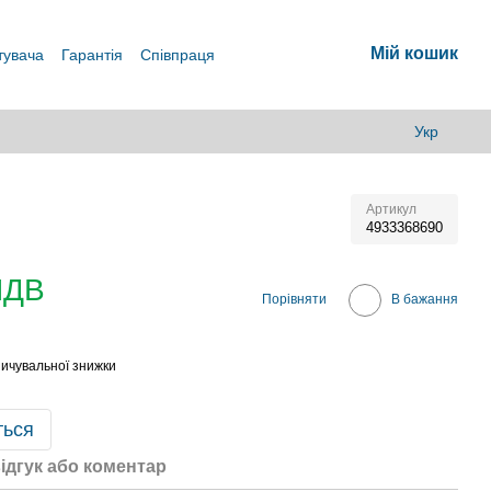
Мій кошик
тувача
Гарантія
Співпраця
Укр
Артикул
4933368690
ПДВ
Порівняти
В бажання
ичувальної знижки
ться
ідгук або коментар