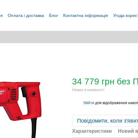
ня
Оплата і доставка
Блог
Контактна інформація
Угода корис
34 779 грн без 
Немає в наявності
Увійти
для відображення накоп
%
Повідомити, коли з'яви
Характеристики
Новий в