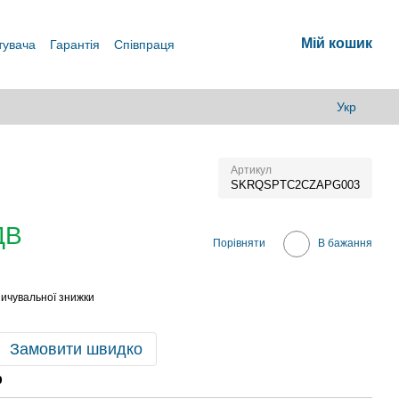
Мій кошик
тувача
Гарантія
Співпраця
Укр
Артикул
SKRQSPTC2CZAPG003
ДВ
Порівняти
В бажання
ичувальної знижки
Замовити швидко
р