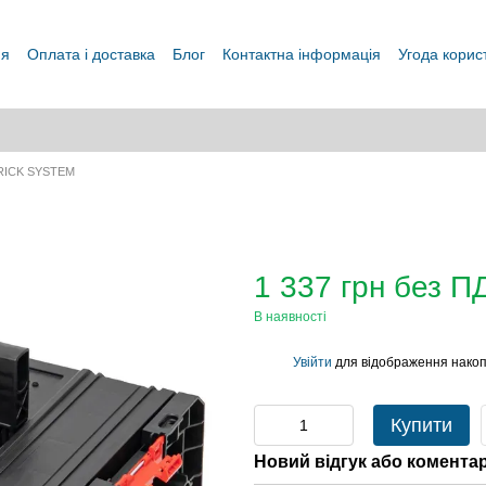
ня
Оплата і доставка
Блог
Контактна інформація
Угода корис
RICK SYSTEM
1 337 грн без П
В наявності
Увійти
для відображення накоп
%
Купити
Новий відгук або комента