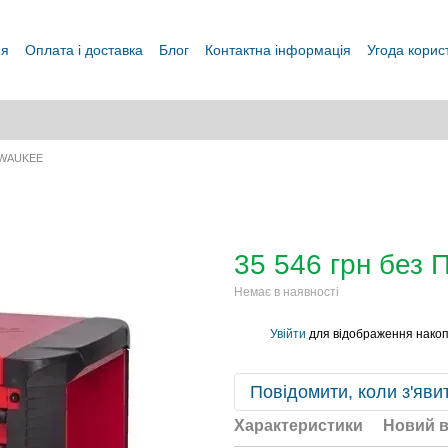
ня
Оплата і доставка
Блог
Контактна інформація
Угода корис
LWAUKEE
35 546 грн без 
Немає в наявності
Увійти
для відображення накоп
%
Повідомити, коли з'яви
Характеристики
Новий в