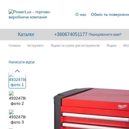
Перейти до основного контенту
О нас
Обмін та повернен
Каталог
+380674051177
Передзвонити вам?
Головна
Інструмент
Ящики та сумки для інструментів
Ящики
MI
Написати відгук