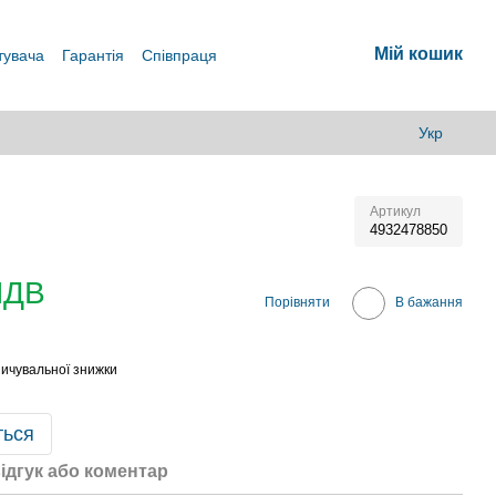
Мій кошик
тувача
Гарантія
Співпраця
Укр
Артикул
4932478850
ПДВ
Порівняти
В бажання
ичувальної знижки
ться
ідгук або коментар