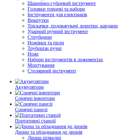
Шарнірно-губцевий інструмент
Гoлoвки тopцeві тa нaбopи
Інструменти для електриків
Викрутки
Тріскачки, подовжувачі, воротки, кардани
Ударний ручний інструмент
Струбцини
Ножівки та пили
Труборізи ручні
Ножі
Набори інструментів в ложементах
Монтування
Столярний інструмент
Акумулятори
Сонячні інвертори
Сонячні панелі
Портативні станції
Дрони та обладнання до дронів
Дрони підводні