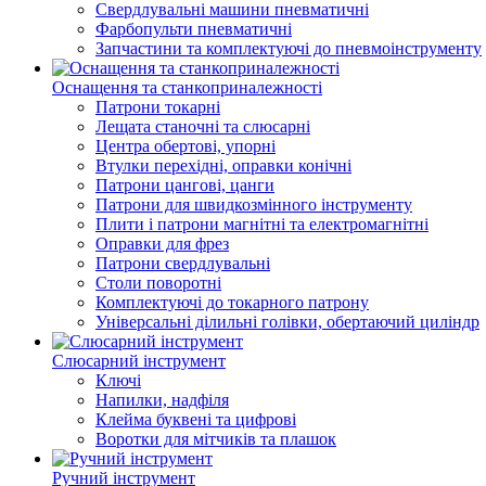
Свердлувальні машини пневматичні
Фарбопульти пневматичні
Запчастини та комплектуючі до пневмоінструменту
Оснащення та станкоприналежності
Патрони токарні
Лещата станочні та слюсарні
Центра обертові, упорні
Втулки перехідні, оправки конічні
Патрони цангові, цанги
Патрони для швидкозмінного інструменту
Плити і патрони магнітні та електромагнітні
Оправки для фрез
Патрони свердлувальні
Столи поворотні
Комплектуючі до токарного патрону
Універсальні ділильні голівки, обертаючий циліндр
Слюсарний інструмент
Ключі
Напилки, надфіля
Клейма буквені та цифрові
Воротки для мітчиків та плашок
Ручний інструмент