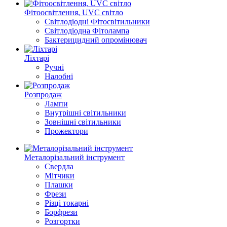
Фітоосвітлення, UVC світло
Світлодіодні Фітосвітильники
Світлодіодна Фітолампа
Бактерицидний опромінювач
Ліхтарі
Ручні
Налобні
Розпродаж
Лампи
Внутрішні світильники
Зовнішні світильники
Прожектори
Металорізальний інструмент
Свердла
Мітчики
Плашки
Фрези
Різці токарні
Борфрези
Розгортки