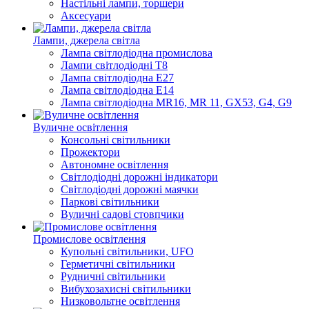
Настільні лампи, торшери
Аксесуари
Лампи, джерела світла
Лампа світлодіодна промислова
Лампи світлодіодні Т8
Лампа світлодіодна E27
Лампа світлодіодна E14
Лампа світлодіодна MR16, MR 11, GX53, G4, G9
Вуличне освітлення
Консольні світильники
Прожектори
Автономне освітлення
Світлодіодні дорожні індикатори
Світлодіодні дорожні маячки
Паркові світильники
Вуличні садові стовпчики
Промислове освітлення
Купольні світильники, UFO
Герметичні світильники
Рудничні світильники
Вибухозахисні світильники
Низковольтне освітлення