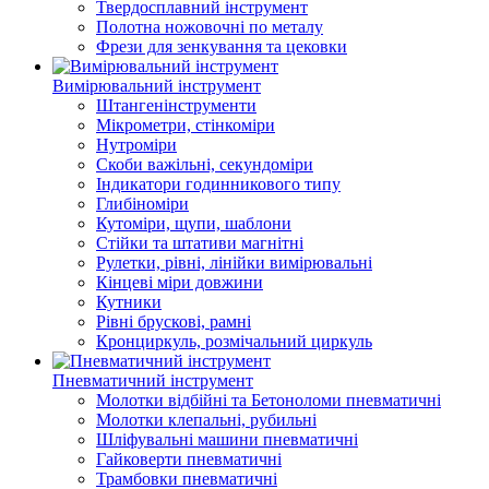
Твердосплавний інструмент
Полотна ножовочні по металу
Фрези для зенкування та цековки
Вимірювальний інструмент
Штангенінструменти
Мікрометри, стінкоміри
Нутроміри
Скоби важільні, секундоміри
Індикатори годинникового типу
Глибіноміри
Кутоміри, щупи, шаблони
Стійки та штативи магнітні
Рулетки, рівні, лінійки вимірювальні
Кінцеві міри довжини
Кутники
Рівні брускові, рамні
Кронциркуль, розмічальний циркуль
Пневматичний інструмент
Молотки відбійні та Бетоноломи пневматичні
Молотки клепальні, рубильні
Шліфувальні машини пневматичні
Гайковерти пневматичні
Трамбовки пневматичні