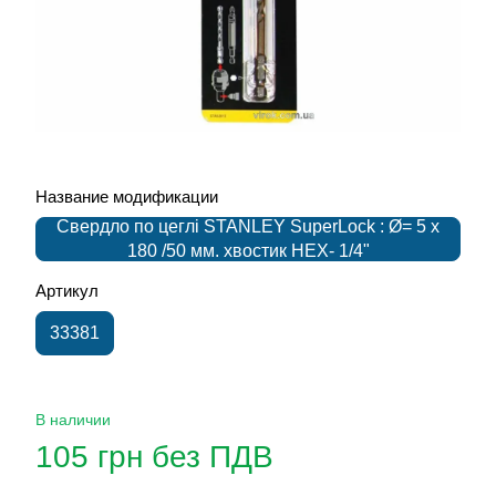
Название модификации
Свердло по цеглі STANLEY SuperLock : Ø= 5 x
180 /50 мм. хвостик HEX- 1/4"
Артикул
33381
В наличии
105 грн без ПДВ