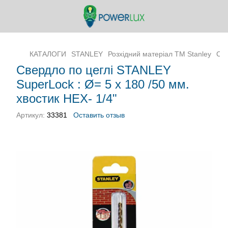
КАТАЛОГИ
STANLEY
Розхідний матеріал ТМ Stanley
Све
Свердло по цеглі STANLEY
SuperLock : Ø= 5 x 180 /50 мм.
хвостик HEX- 1/4"
Артикул:
33381
Оставить отзыв