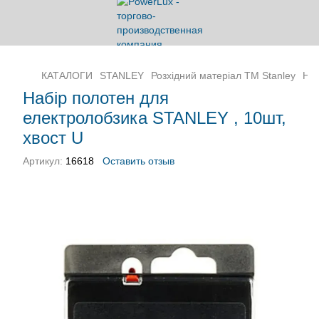
КАТАЛОГИ
STANLEY
Розхідний матеріал ТМ Stanley
Наб
Набір полотен для
електролобзика STANLEY , 10шт,
хвост U
Артикул:
16618
Оставить отзыв