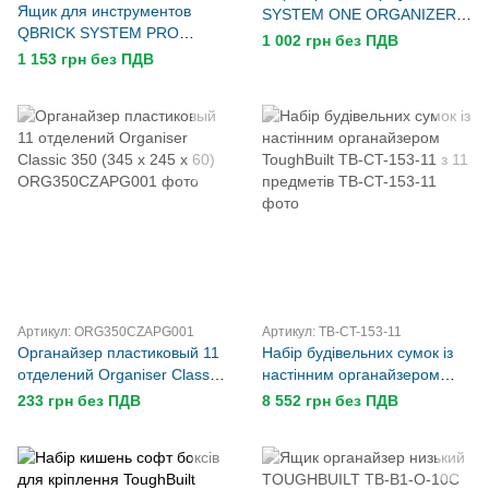
Ящик для инструментов
SYSTEM ONE ORGANIZER
QBRICK SYSTEM PRO
M Plus 2.0 264 x 364 x 106
1 002 грн без ПДВ
ORGANIZER 200 MFI
1 153 грн без ПДВ
Размер : 450 x 360 x 110
Артикул: ORG350CZAPG001
Артикул: TB-CT-153-11
Органайзер пластиковый 11
Набір будівельних сумок із
отделений Organiser Classic
настінним органайзером
350 (345 x 245 x 60)
ToughBuilt TB-CT-153-11 з 11
233 грн без ПДВ
8 552 грн без ПДВ
предметів