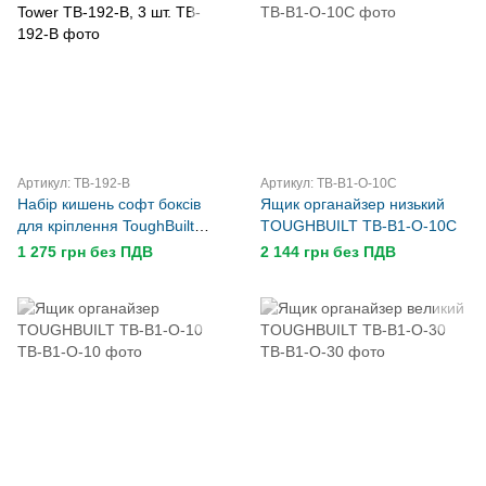
Артикул: TB-192-B
Артикул: TB-B1-O-10C
Набір кишень софт боксів
Ящик органайзер низький
для кріплення ToughBuilt
TOUGHBUILT TB-B1-O-10C
Tower TB-192-B, 3 шт.
1 275 грн без ПДВ
2 144 грн без ПДВ