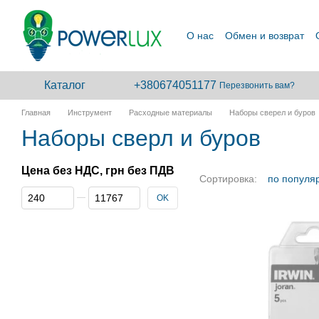
Перейти к основному контенту
О нас
Обмен и возврат
Сотрудничество
Каталог
+380674051177
Перезвонить вам?
Главная
Инструмент
Расходные материалы
Наборы сверел и буров
Наборы сверл и буров
Цена без НДС, грн без ПДВ
Сортировка:
по популя
От Цена без НДС, грн без ПДВ
До Цена без НДС, грн без ПДВ
OK