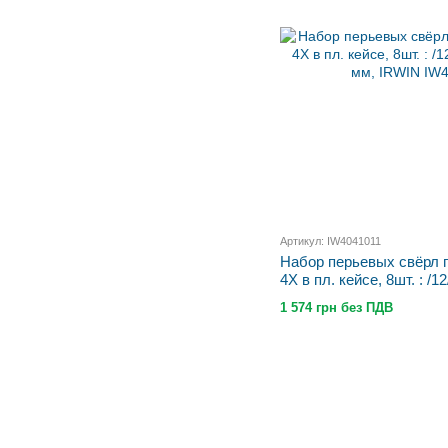
Артикул: IW4041011
Набор перьевых свёрл п
4X в пл. кейсе, 8шт. : /1
мм, IRWIN
1 574 грн без ПДВ