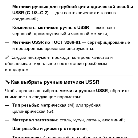
Метчики ручные для трубной цилиндрической резьбы
USSR (G 1/8–G 2)
— для сантехнических и газовых
соединений;
Комплекты метчиков ручных USSR
— включают
черновой, промежуточный и чистовой метчики;
Метчики USSR по ГОСТ 3266-81
— сертифицированные
и проверенные временем инструменты.
📏 Каждый инструмент проходит контроль качества и
обеспечивает идеальное соответствие резьбовым
стандартам.
🔧 Как выбрать ручные метчики USSR
Чтобы правильно выбрать
метчики ручные USSR
, обратите
внимание на следующие параметры:
Тип резьбы:
метрическая (М) или трубная
цилиндрическая (G);
Материал заготовки:
сталь, чугун, латунь, алюминий;
Шаг резьбы и диаметр отверстия
;
Тип комплекта:
одинарный или набор из трёх метчиков;