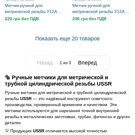
Метчик ручной для
Метчик ручной для
метрической резьбы У12А
метрической резьбы У12А
М22х2,5 USSR
М24х1,5 USSR
220 грн без ПДВ
236 грн без ПДВ
Показать еще 20 товаров
Назад
Вперед
1
из 3
🔩 Ручные метчики для метрической и
трубной цилиндрической резьбы USSR
Ручные метчики для метрической и трубной цилиндрической
резьбы
USSR
— это надёжный инструмент советского
производства, проверенный временем и качеством. Эти
метчики используются для нарезания точной внутренней
резьбы в металлических заготовках, трубах, фитингах и других
деталях.
💡 Продукция
USSR
отличается высокой точностью