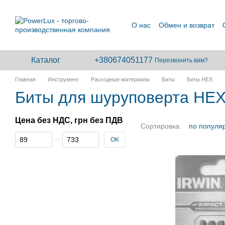
Перейти к основному контенту
О нас
Обмен и возврат
Сотрудничество
Каталог
+380674051177
Перезвонить вам?
Главная
Инструмент
Расходные материалы
Биты
Биты HEX
Биты для шуруповерта HE
Цена без НДС, грн без ПДВ
Сортировка:
по популя
От Цена без НДС, грн без ПДВ
До Цена без НДС, грн без ПДВ
OK