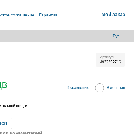
Мой заказ
ьское соглашение
Гарантия
Рус
Артикул
4932352716
ДВ
К сравнению
В желания
тельной скидки
тся
или комментарий