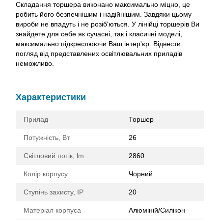
Складання торшера виконано максимально міцно, це
робить його безпечнішим і надійнішим. Завдяки цьому
вироби не впадуть і не розіб'ються. У лінійці торшерів Ви
знайдете для себе як сучасні, так і класичні моделі,
максимально підкреслюючи Ваш інтер'єр. Відвести
погляд від представлених освітлювальних приладів
неможливо.
Характеристики
Прилад
Торшер
Потужність, Вт
26
Світловий потік, lm
2860
Колір корпусу
Чорний
Ступінь захисту, IP
20
Матеріал корпуса
Алюміній/Силікон