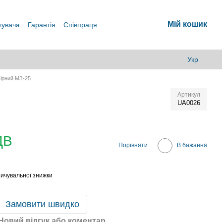
Мій кошик
тувача
Гарантія
Співпраця
Укр
ірний МЗ-25
Артикул
UA0026
ДВ
Порівняти
В бажання
ичувальної знижки
Замовити швидко
Новий відгук або коментар