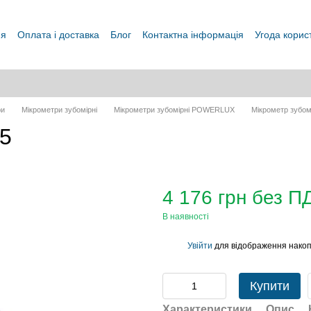
ня
Оплата і доставка
Блог
Контактна інформація
Угода корис
ри
Мікрометри зубомірні
Мікрометри зубомірні POWERLUX
Мікрометр зубом
25
4 176 грн без П
В наявності
Увійти
для відображення накоп
%
Купити
Характеристики
Опис