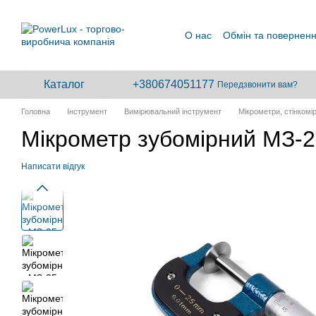
Перейти до основного контенту
О нас
Обмін та повернен
Каталог
+380674051177
Передзвонити вам?
Головна
Інструмент
Вимірювальний інструмент
Мікрометри, стінкомі
Мікрометр зубомірний МЗ-
Написати відгук