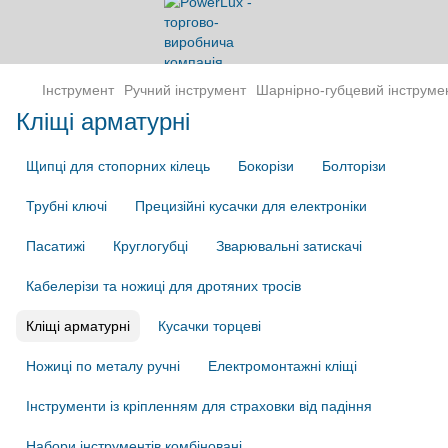
Інструмент
Ручний інструмент
Шарнірно-губцевий інструме
Кліщі арматурні
Щипці для стопорних кілець
Бокорізи
Болторізи
Трубні ключі
Прецизійні кусачки для електроніки
Пасатижі
Круглогубці
Зварювальні затискачі
Кабелерізи та ножиці для дротяних тросів
Кліщі арматурні
Кусачки торцеві
Ножиці по металу ручні
Електромонтажні кліщі
Інструменти із кріпленням для страховки від падіння
Набори інструментів комбіновані