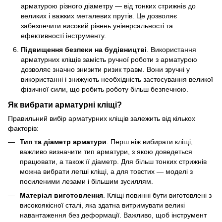
арматурою різного діаметру — від тонких стрижнів до
великих і важких металевих прутів. Це дозволяє
забезпечити високий рівень універсальності та
ефективності інструменту.
Підвищення безпеки на будівництві
. Використання
арматурних кліщів замість ручної роботи з арматурою
дозволяє значно знизити ризик травм. Вони зручні у
використанні і знижують необхідність застосування великої
фізичної сили, що робить роботу більш безпечною.
Як вибрати арматурні кліщі?
Правильний вибір арматурних кліщів залежить від кількох
факторів:
Тип та діаметр арматури
. Перш ніж вибирати кліщі,
важливо визначити тип арматури, з якою доведеться
працювати, а також її діаметр. Для більш тонких стрижнів
можна вибрати легші кліщі, а для товстих — моделі з
посиленими лезами і більшим зусиллям.
Матеріал виготовлення
. Кліщі повинні бути виготовлені з
високоякісної сталі, яка здатна витримувати великі
навантаження без деформації. Важливо, щоб інструмент