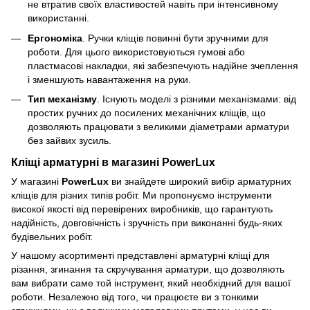
не втратив своїх властивостей навіть при інтенсивному
використанні.
Ергономіка
. Ручки кліщів повинні бути зручними для
роботи. Для цього використовуються гумові або
пластмасові накладки, які забезпечують надійне зчеплення
і зменшують навантаження на руки.
Тип механізму
. Існують моделі з різними механізмами: від
простих ручних до посилених механічних кліщів, що
дозволяють працювати з великими діаметрами арматури
без зайвих зусиль.
Кліщі арматурні в магазині PowerLux
У магазині
PowerLux
ви знайдете широкий вибір арматурних
кліщів для різних типів робіт. Ми пропонуємо інструменти
високої якості від перевірених виробників, що гарантують
надійність, довговічність і зручність при виконанні будь-яких
будівельних робіт.
У нашому асортименті представлені арматурні кліщі для
різання, згинання та скручування арматури, що дозволяють
вам вибрати саме той інструмент, який необхідний для вашої
роботи. Незалежно від того, чи працюєте ви з тонкими