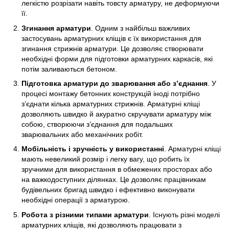
легкістю розрізати навіть товсту арматуру, не деформуючи
її.
Згинання арматури
. Одним з найбільш важливих
застосувань арматурних кліщів є їх використання для
згинання стрижнів арматури. Це дозволяє створювати
необхідні форми для підготовки арматурних каркасів, які
потім заливаються бетоном.
Підготовка арматури до зварювання або з’єднання
. У
процесі монтажу бетонних конструкцій іноді потрібно
з’єднати кілька арматурних стрижнів. Арматурні кліщі
дозволяють швидко й акуратно скручувати арматуру між
собою, створюючи з’єднання для подальших
зварювальних або механічних робіт.
Мобільність і зручність у використанні
. Арматурні кліщі
мають невеликий розмір і легку вагу, що робить їх
зручними для використання в обмежених просторах або
на важкодоступних ділянках. Це дозволяє працівникам
будівельних бригад швидко і ефективно виконувати
необхідні операції з арматурою.
Робота з різними типами арматури
. Існують різні моделі
арматурних кліщів, які дозволяють працювати з