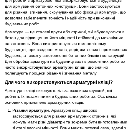
для роботи з арматурою, яка використовується в будівництві
для армування бетонних конструкцій. Вони застосовуються
для різання, згинання, скручування або фіксації арматури, що
дозволяє забезпечити точність і надійність при виконанні
будівельних робіт.
Арматура — це сталеві прути або стрижні, які вбудовуються в
бетон для підвищення його міцності і стійкості до механічних
навантажень. Вона використовується в монолітному
будівництві, при зведенні мостів, доріг, житлових і промислових
будівель, а також у виготовленні бетонних блоків і конструкцій.
Для обробки арматури на будівництвах і в ремонтних роботах
часто використовуються
арматурні кліщі
, що значно
полегшують процеси різання і згинання металу.
Для чого використовуються арматурні кліщі?
Арматурні кліщі виконують кілька важливих функцій, які
роблять їх незамінними в будівельних роботах. Ось кілька
основних призначень арматурних кліщів:
Різання арматури
. Арматурні кліщі широко
застосовуються для різання арматурних стрижнів, які
можуть мати різні діаметри та зокрема бути виготовленими
зі сталі високої міцності. Вони мають потужні леза, здатні з