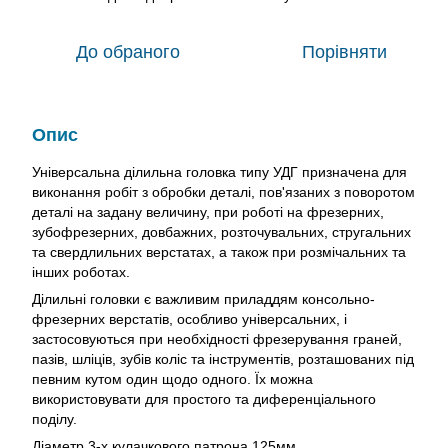
До обраного
Порівняти
Опис
Універсальна ділильна головка типу УДГ призначена для
виконання робіт з обробки деталі, пов'язаних з поворотом
деталі на задану величину, при роботі на фрезерних,
зубофрезерних, довбажних, розточувальних, стругальних
та свердлильних верстатах, а також при розмічальних та
інших роботах.
Ділильні головки є важливим приладдям консольно-
фрезерних верстатів, особливо універсальних, і
застосовуються при необхідності фрезерування граней,
пазів, шліців, зубів коліс та інструментів, розташованих під
певним кутом один щодо одного. Їх можна
використовувати для простого та диференціального
поділу.
Діаметр 3-х кулачкового патрона 125мм.