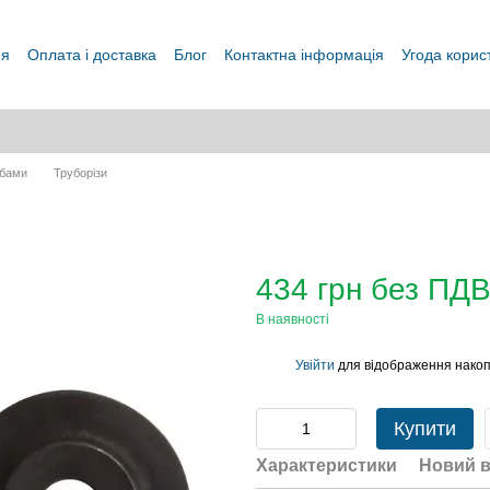
ня
Оплата і доставка
Блог
Контактна інформація
Угода корис
убами
Труборізи
434 грн без ПД
В наявності
Увійти
для відображення накоп
%
Купити
Характеристики
Новий в