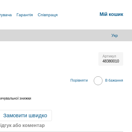
Мій кошик
тувача
Гарантія
Співпраця
Укр
Артикул
48380010
В
Порівняти
В бажання
ичувальної знижки
Замовити швидко
ідгук або коментар