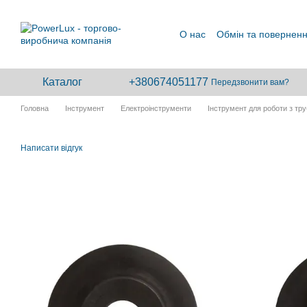
Перейти до основного контенту
О нас
Обмін та повернен
Каталог
+380674051177
Передзвонити вам?
Головна
Інструмент
Електроінструменти
Інструмент для роботи з тр
Написати відгук