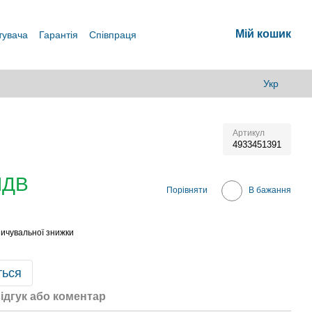
Мій кошик
тувача
Гарантія
Співпраця
Укр
Артикул
4933451391
ПДВ
Порівняти
В бажання
ичувальної знижки
ться
ідгук або коментар