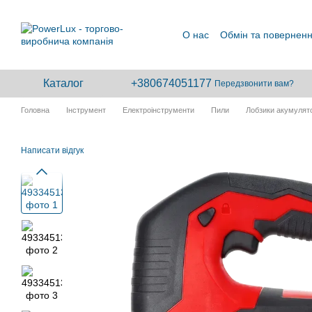
Перейти до основного контенту
О нас
Обмін та повернен
Каталог
+380674051177
Передзвонити вам?
Головна
Інструмент
Електроінструменти
Пили
Лобзики акумулят
Написати відгук