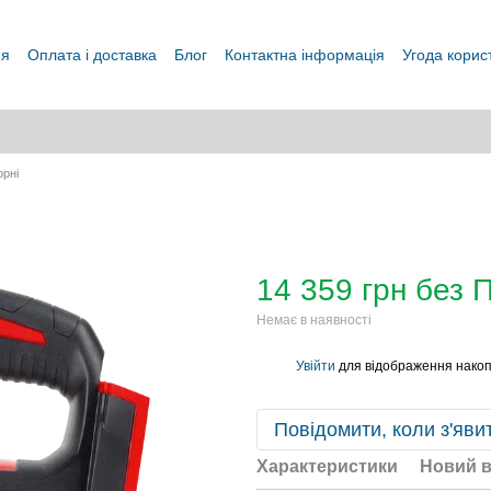
ня
Оплата і доставка
Блог
Контактна інформація
Угода корис
орні
14 359 грн без 
Немає в наявності
Увійти
для відображення накоп
%
Повідомити, коли з'яви
Характеристики
Новий в