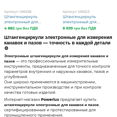
Артикул: UA0108
Артикул: UA0113
Штангенциркуль
Штангенциркуль
электронный для
электронный для
измерения внешних
измерения внутренних
4 882 грн без ПДВ
6 659 грн без ПДВ
канавок и пазов ШЦЦСК
канавок и пазов ШЦЦСК
Штангенциркули электронные для измерения
60-300 0,01
50-350 0,01
канавок и пазов — точность в каждой детали
⚙️
Электронные штангенциркули для измерения канавок и
пазов
— это профессиональные измерительные
инструменты, предназначенные для точного контроля
параметров внутренних и наружных канавок, пазов и
углублений.
Они широко применяются в машиностроении,
инструментальном производстве и при контроле
качества готовых изделий.
Powerlux
Интернет-магазин
предлагает купить
штангенциркули электронные для канавок и пазов
,
сертифицированные и протестированные для
промышленного применения.