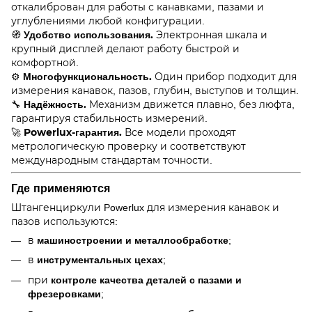
откалиброван для работы с канавками, пазами и
углублениями любой конфигурации.
Удобство использования.
🧭
Электронная шкала и
крупный дисплей делают работу быстрой и
комфортной.
Многофункциональность.
⚙️
Один прибор подходит для
измерения канавок, пазов, глубин, выступов и толщин.
Надёжность.
🔧
Механизм движется плавно, без люфта,
гарантируя стабильность измерений.
Powerlux-гарантия.
🚀
Все модели проходят
метрологическую проверку и соответствуют
международным стандартам точности.
Где применяются
Штангенциркули Powerlux для измерения канавок и
пазов используются:
машиностроении и металлообработке
в
;
инструментальных цехах
в
;
контроле качества деталей с пазами и
при
фрезеровками
;