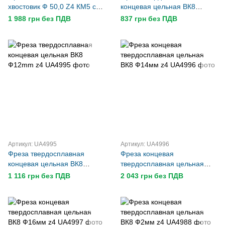
хвостовик Ф 50,0 Z4 КМ5 с
концевая цельная ВК8
мех.креплением 5-ти
Ф10mm z4
1 988 грн без ПДВ
837 грн без ПДВ
гр.пластин Т5К10 USSR
Артикул: UA4995
Артикул: UA4996
Фреза твердосплавная
Фреза концевая
концевая цельная ВК8
твердосплавная цельная
Ф12mm z4
ВК8 Ф14мм z4
1 116 грн без ПДВ
2 043 грн без ПДВ