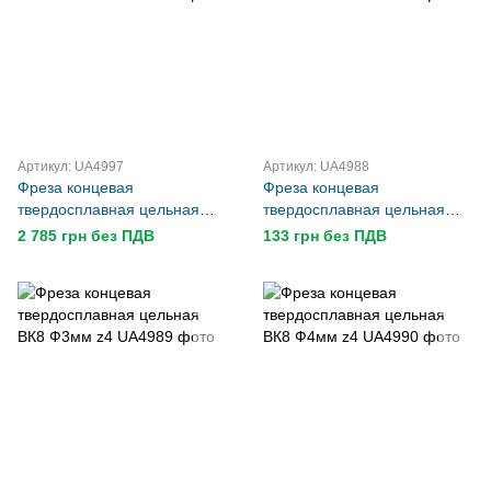
Артикул: UA4997
Артикул: UA4988
Фреза концевая
Фреза концевая
твердосплавная цельная
твердосплавная цельная
ВК8 Ф16мм z4
ВК8 Ф2мм z4
2 785 грн без ПДВ
133 грн без ПДВ