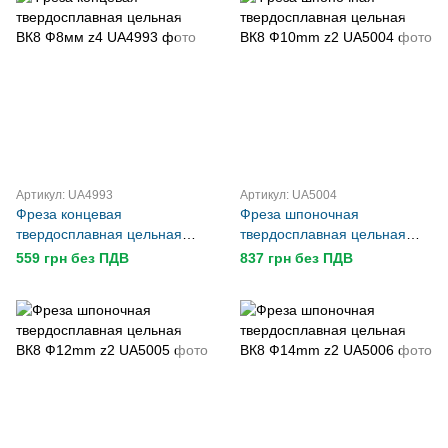
Артикул: UA4993
Артикул: UA5004
Фреза концевая
Фреза шпоночная
твердосплавная цельная
твердосплавная цельная
ВК8 Ф8мм z4
ВК8 Ф10mm z2
559 грн без ПДВ
837 грн без ПДВ