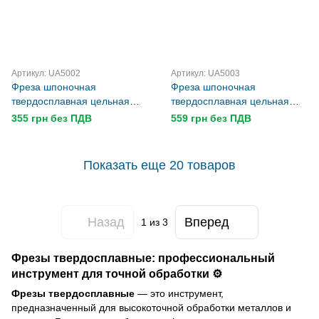
Артикул: UA5002
Артикул: UA5003
Фреза шпоночная
Фреза шпоночная
твердосплавная цельная
твердосплавная цельная
ВК8 Ф6mm z2
ВК8 Ф8мм z2
355 грн без ПДВ
559 грн без ПДВ
Показать еще 20 товаров
Назад
Вперед
1
из 3
Фрезы твердосплавные: профессиональный
инструмент для точной обработки ⚙️
Фрезы твердосплавные
— это инструмент,
предназначенный для высокоточной обработки металлов и