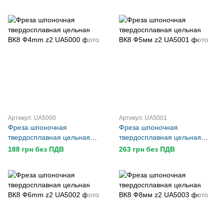
Артикул: UA5000
Артикул: UA5001
Фреза шпоночная
Фреза шпоночная
твердосплавная цельная
твердосплавная цельная
ВК8 Ф4mm z2
ВК8 Ф5мм z2
188 грн без ПДВ
263 грн без ПДВ