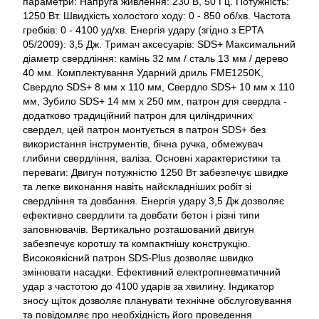
параметри: Напруга живлення: 230 В, 50 Гц. Потужність:
1250 Вт. Швидкість холостого ходу: 0 - 850 об/хв. Частота
гребків: 0 - 4100 уд/хв. Енергія удару (згідно з EPTA
05/2009): 3,5 Дж. Тримач аксесуарів: SDS+ Максимальний
діаметр свердління: камінь 32 мм / сталь 13 мм / дерево
40 мм. Комплектування Ударний дриль FME1250K,
Свердло SDS+ 8 мм x 110 мм, Свердло SDS+ 10 мм x 110
мм, Зубило SDS+ 14 мм x 250 мм, патрон для свердла -
додатково традиційний патрон для циліндричних
свердел, цей патрон монтується в патрон SDS+ без
використання інструментів, бічна ручка, обмежувач
глибини свердління, валіза. Основні характеристики та
переваги: Двигун потужністю 1250 Вт забезпечує швидке
та легке виконання навіть найскладніших робіт зі
свердління та довбання. Енергія удару 3,5 Дж дозволяє
ефективно свердлити та довбати бетон і різні типи
заповнювачів. Вертикально розташований двигун
забезпечує коротшу та компактнішу конструкцію.
Високоякісний патрон SDS-Plus дозволяє швидко
змінювати насадки. Ефективний електропневматичний
удар з частотою до 4100 ударів за хвилину. Індикатор
зносу щіток дозволяє планувати технічне обслуговування
та повідомляє про необхідність його проведення