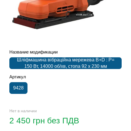
Название модификации
Шліфмашина вібраційна мережева B+D : P=
150 Вт, 14000 об/хв, стопа 92 х 230 мм
Артикул
9428
Нет в наличии
2 450 грн без ПДВ