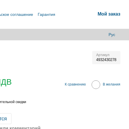
Мой заказ
ьское соглашение
Гарантия
Рус
Артикул
4932430278
ПДВ
К сравнению
В желания
тельной скидки
тся
или комментарий