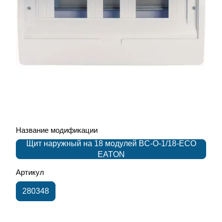
Название модификации
Щит наружный на 18 модулей BC-O-1/18-ECO
EATON
Артикул
280348