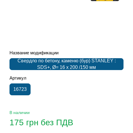
Название модификации
Свердло по бетону, каменю (бур) STANLEY :
SDS+, Ø= 16 x 200 /150 мм
Артикул
16723
В наличии
175 грн без ПДВ