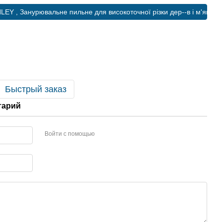
Y , Занурювальне пильне для високоточної різки дер--в і м'якого 
Быстрый заказ
тарий
Войти с помощью