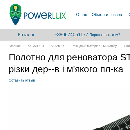
Перейти к основному контенту
О нас
Обмен и возврат
Сотрудничество
Каталог
+380674051177
Перезвонить вам?
Главная
КАТАЛОГИ
STANLEY
Розхідний матеріал ТМ Stanley
Пол
Полотно для реноватора S
різки дер--в і м'якого пл-ка
Оставить отзыв