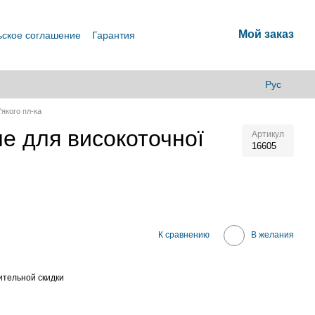
Мой заказ
ьское соглашение
Гарантия
Рус
якого пл-ка
е для високоточної
Артикул
16605
В
К сравнению
В желания
тельной скидки