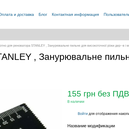
Оплата и доставка
Блог
Контактная информация
Пользовател
отно для реноватора STANLEY , Занурювальне пильне для високоточної різки дер--в і м'
TANLEY , Занурювальне пильн
155 грн без ПД
В наличии
Войти
для отображения накопи
%
Название модификации