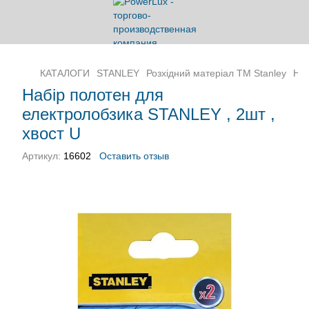
КАТАЛОГИ
STANLEY
Розхідний матеріал ТМ Stanley
Наб
Набір полотен для
електролобзика STANLEY , 2шт ,
хвост U
Артикул:
16602
Оставить отзыв