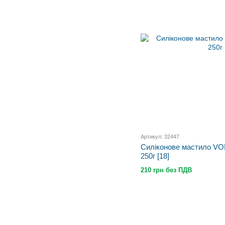
Артикул: 32447
Силіконове мастило VO
250г [18]
210 грн без ПДВ