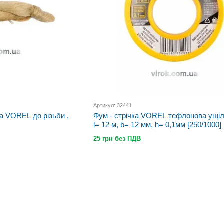
Артикул: 32441
а VOREL до різьби ,
Фум - стрічка VOREL тефлонова ущі
l= 12 м, b= 12 мм, h= 0,1мм [250/1000]
25 грн без ПДВ