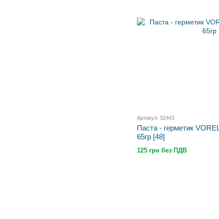
Артикул: 32443
Паста - герметик VOREL
65гр [48]
125 грн без ПДВ