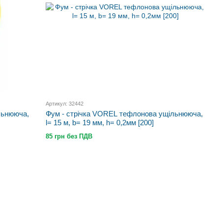
Артикул: 32442
льнююча,
Фум - стрічка VOREL тефлонова ущільнююча,
l= 15 м, b= 19 мм, h= 0,2мм [200]
85 грн без ПДВ