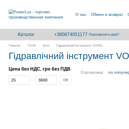
Перейти к основному контенту
О нас
Обмен и возврат
Сотрудничество
Каталог
+380674051177
Перезвонить вам?
Главная
TOYA
Vorel
Гідравлічний інструмент VOREL
Гідравлічний інструмент V
Цена без НДС, грн без ПДВ
Сортировка:
по популя
От Цена без НДС, грн без ПДВ
До Цена без НДС, грн без ПДВ
OK