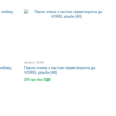
Артикул: 32446
тюбику,
Пакля лляна з пастою герметизуюча до
VOREL різьби [40]
270 грн без ПДВ