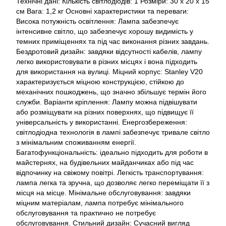
Технічні дані: Кількість світлодіодів: 1 Розміри: 30 x 20 x 15
см Вага: 1,2 кг Основні характеристики та переваги:
Висока потужність освітлення: Лампа забезпечує
інтенсивне світло, що забезпечує хорошу видимість у
темних приміщеннях та під час виконання різних завдань.
Бездротовий дизайн: завдяки відсутності кабелів, лампу
легко використовувати в різних місцях і вона підходить
для використання на вулиці. Міцний корпус: Stanley V20
характеризується міцною конструкцією, стійкою до
механічних пошкоджень, що значно збільшує термін його
служби. Варіанти кріплення: Лампу можна підвішувати
або розміщувати на різних поверхнях, що підвищує її
універсальність у використанні. Енергозбереження:
світлодіодна технологія в лампі забезпечує тривале світло
з мінімальним споживанням енергії.
Багатофункціональність: ідеально підходить для роботи в
майстернях, на будівельних майданчиках або під час
відпочинку на свіжому повітрі. Легкість транспортування:
лампа легка та зручна, що дозволяє легко переміщати її з
місця на місце. Мінімальне обслуговування: завдяки
міцним матеріалам, лампа потребує мінімального
обслуговування та практично не потребує
обслуговування. Стильний дизайн: Сучасний вигляд