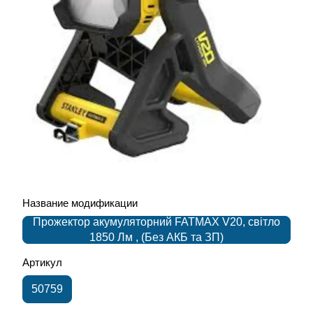
Название модификации
Прожектор акумуляторний FATMAX V20, світло
1850 Лм , (Без АКБ та ЗП)
Артикул
50759