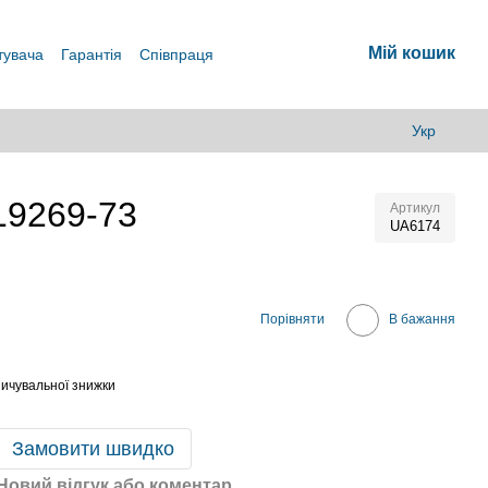
Мій кошик
тувача
Гарантія
Співпраця
Укр
19269-73
Артикул
UA6174
В
Порівняти
В бажання
ичувальної знижки
Замовити швидко
Новий відгук або коментар