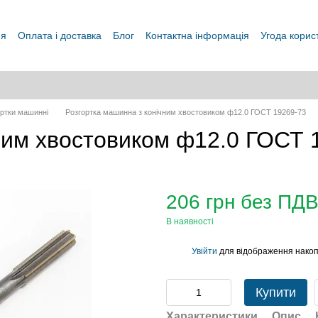
ня
Оплата і доставка
Блог
Контактна інформація
Угода корис
ортки машинні
Розгортка машинна з конічним хвостовиком ф12.0 ГОСТ 19269-73
ним хвостовиком ф12.0 ГОСТ 
206 грн без ПД
В наявності
Увійти
для відображення накоп
%
Купити
Характеристики
Опис