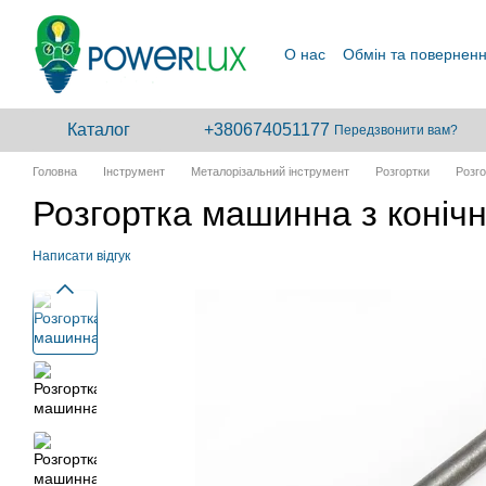
Перейти до основного контенту
О нас
Обмін та повернен
Каталог
+380674051177
Передзвонити вам?
Головна
Інструмент
Металорізальний інструмент
Розгортки
Розг
Розгортка машинна з коніч
Написати відгук